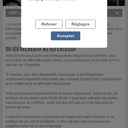
DANS LA MÊME RUBRIQUE
Refuser
Réglages
L’un de vos proches joue et sa pratique peut susciter chez vous des
interrogations. Quels sont les signes qui vont vous permettre de savoir s’il a
un problème de jeu ? Devez-vous vraiment vous inquiéter pour votre
Accepter
proche ?
DU JEU RÉCRÉATIF AU JEU EXCESSIF
Votre proche peut avoir une pratique de jeu régulière et contrôlée, sans
rencontrer de difficultés particulières. Le jeu reste pour lui un loisir et il n’y
pas lieu de s’inquiéter.
À l’inverse, sans être dépendant, il peut jouer à des fréquences
relativement espacées mais miser des sommes d’argent très conséquentes
et se mettre ainsi en difficultés financières.
Votre proche peut également être un joueur dépendant. Dans ce cas, sa
pratique de jeu passe avant toute chose, il joue pour rattraper ses pertes
sans pouvoir se contrôler. Jouer est plus fort que lui, il ne peut plus se
passer de jouer.
L’objectif n’est pas que vous posiez un diagnostic mais d’évaluer si sa
pratique de jeu est un problème, si elle entraîne des conséquences
négatives pour lui ou son entourage.