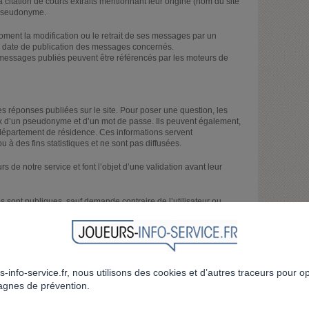
a citation de courts extraits mentionnant leur origine (nom du site
n pseudonyme.
ment la modification ou le retrait de ses messages par un
 la date de publication des messages concernés.
 messages publiés peuvent être référencés par les moteurs de
es réponses publiées sur le site. Pour poser une question, les
choix d’un pseudonyme et d’un mot de passe. Ils peuvent également,
et département de résidence. Ces informations servent
 à des fins statistiques et ne sont pas diffusées.
 de notre service et font l’objet d’une validation avant leur
 sont publiques, sauf demande contraire de l’utilisateur ou
dacteur ou le validateur. Dans ces cas, les réponses sont
question dans son espace personnel. Les réponses ne sont jamais
s-info-service.fr, nous utilisons des cookies et d’autres traceurs pour o
es actualités diffusées sur le site et peuvent également réagir à
gnes de prévention.
re à une actualité, les utilisateurs doivent s’inscrire à travers le
.