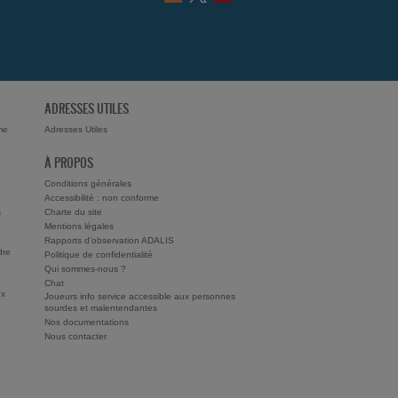
ADRESSES UTILES
me
Adresses Utiles
À PROPOS
Conditions générales
Accessibilité : non conforme
s
Charte du site
Mentions légales
Rapports d'observation ADALIS
dre
Politique de confidentialité
Qui sommes-nous ?
Chat
ux
Joueurs info service accessible aux personnes
sourdes et malentendantes
Nos documentations
Nous contacter