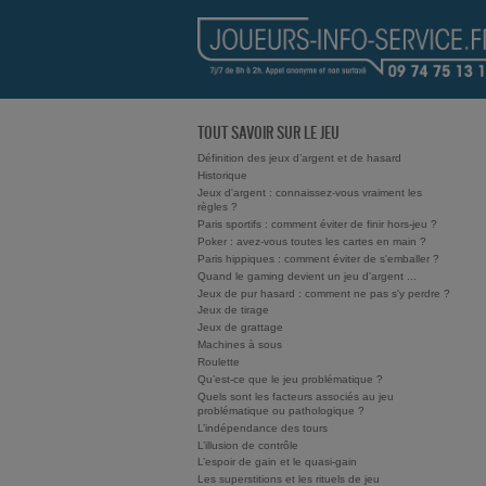
TOUT SAVOIR SUR LE JEU
Définition des jeux d’argent et de hasard
Historique
Jeux d'argent : connaissez-vous vraiment les
règles ?
Paris sportifs : comment éviter de finir hors-jeu ?
Poker : avez-vous toutes les cartes en main ?
Paris hippiques : comment éviter de s'emballer ?
Quand le gaming devient un jeu d'argent ...
Jeux de pur hasard : comment ne pas s'y perdre ?
Jeux de tirage
Jeux de grattage
Machines à sous
Roulette
Qu’est-ce que le jeu problématique ?
Quels sont les facteurs associés au jeu
problématique ou pathologique ?
L’indépendance des tours
L’illusion de contrôle
L’espoir de gain et le quasi-gain
Les superstitions et les rituels de jeu