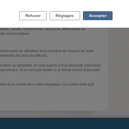
validation par les modérateurs avant leur publication.
les commentaires laissés par les internautes portent sur le
Refuser
Réglages
Accepter
gique ainsi que le cadre légal. Ainsi, les modérateurs refuseront
icitaire ou promotionnelle et contraires à l’ordre public. De la
ente, raciste, révisionniste, injurieuse, diffamatoire ou
ulte seront rejetées.
rivée entre un utilisateur et un membre de l’équipe de notre
dividuels ne sont pas diffusés.
iption au préalable, ils sont ouverts à tout internaute souhaitant
tre service. Ils ne sont pas limités à un thème donné et peuvent
tion d’un cookie dans votre navigateur. Ce cookie reste actif