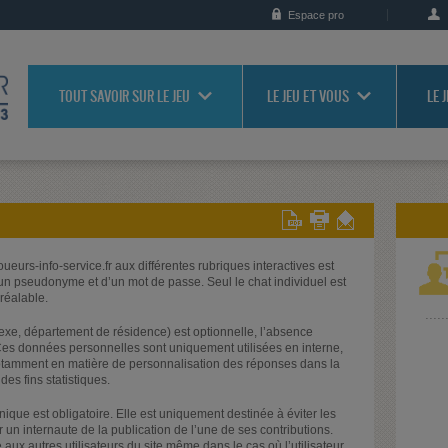
Espace pro
TOUT SAVOIR SUR LE JEU
LE JEU ET VOUS
LE 
oueurs-info-service.fr aux différentes rubriques interactives est
’un pseudonyme et d’un mot de passe. Seul le chat individuel est
préalable.
exe, département de résidence) est optionnelle, l’absence
e. Ces données personnelles sont uniquement utilisées en interne,
notamment en matière de personnalisation des réponses dans la
es fins statistiques.
nique est obligatoire. Elle est uniquement destinée à éviter les
r un internaute de la publication de l’une de ses contributions.
 aux autres utilisateurs du site même dans le cas où l’utilisateur