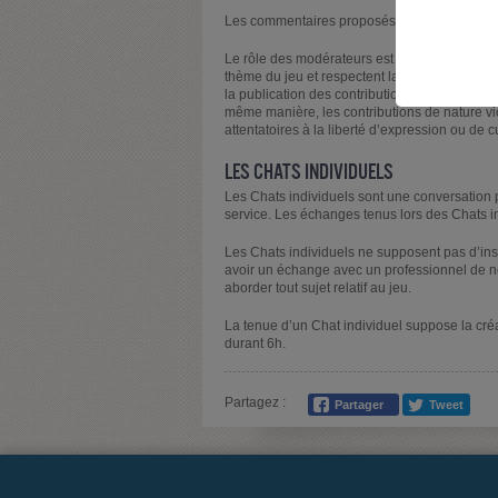
Les commentaires proposés font l’objet d’une 
Le rôle des modérateurs est de s’assurer que 
thème du jeu et respectent la charte déontolo
la publication des contributions de nature publ
même manière, les contributions de nature viol
attentatoires à la liberté d’expression ou de c
LES CHATS INDIVIDUELS
Les Chats individuels sont une conversation p
service. Les échanges tenus lors des Chats in
Les Chats individuels ne supposent pas d’inscr
avoir un échange avec un professionnel de no
aborder tout sujet relatif au jeu.
La tenue d’un Chat individuel suppose la créa
durant 6h.
Partagez :