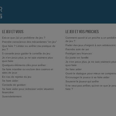
LE JEU ET VOUS
LE JEU ET VOS PROCHES
Est-ce que j'ai un problème de jeu ?
Comment savoir si un proche a un problè
de jeu ?
Prendre conscience des mécanismes "en jeu"
Parler des jeux d'argent à son adolescent
Que faire ? Limiter ou arrêter ma pratique de
jeu ?
Prendre soin de soi
5 conseils pour garder le contrôle du jeu
Protéger ses finances
Je n’en peux plus, je ne sais vraiment plus
En parler en famille
quoi faire
Je n’en peux plus, je ne sais vraiment plu
Quelques éléments clés pour arrêter
quoi faire
Se faire interdire ou exclure des casinos et
Se faire aider
sites de jeux
Ouvrir le dialogue pour mieux se compren
En cas de reprise du jeu
Encourager le joueur à se faire aider
Se faire aider
Soutenir le joueur qui arrête
Conseils de gestion
Il ne veut pas arrêter, qu’est ce que je pe
Se faire aider pour redresser votre situation
faire ?
financière
Surendettement