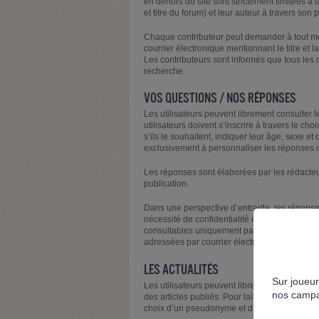
en dehors du site sont strictement limitées à l
et titre du forum) et leur auteur à travers so
Chaque contributeur peut demander à tout mo
courrier électronique mentionnant le titre et
Les contributeurs sont informés que tous les
recherche.
VOS QUESTIONS / NOS RÉPONSES
Les utilisateurs peuvent librement consulter l
utilisateurs doivent s’inscrire à travers le 
s’ils le souhaitent, indiquer leur âge, sexe 
exclusivement à personnaliser les réponses ou
Les réponses sont élaborées par les rédacteurs
publication.
Dans une perspective d’entraide, les réponses
nécessité de confidentialité établie par le ré
consultables uniquement par l’auteur de la 
adressées par courrier électronique.
LES ACTUALITÉS
Sur joueur
Les utilisateurs peuvent librement consulter l
nos campa
des articles publiés. Pour laisser un commentai
choix d’un pseudonyme et d’un mot de passe