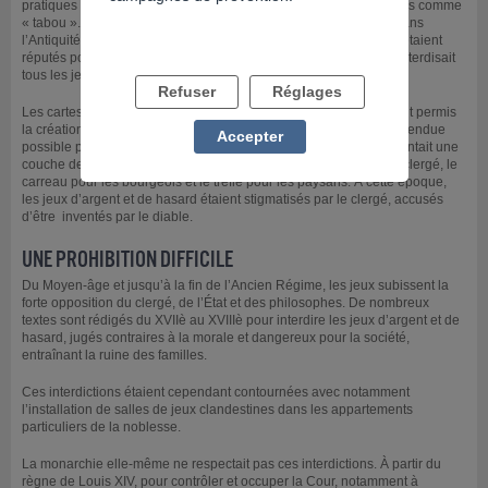
pratiques d’interrogation des oracles, ils pouvaient être considérés comme
« tabou ». Fabriqués en ivoire ou en bois, ils étaient très prisés dans
l’Antiquité et ce, jusqu’au Moyen-âge. Les Grecs et les Romains étaient
réputés pour « aimer les jeux », pourtant, la législation romaine interdisait
tous les jeux publics et privés, sauf les jeux sportifs.
Refuser
Réglages
Les cartes seraient apparues en France au Moyen-âge et auraient permis
la création de nombreuses variantes de jeux, leur diffusion étant rendue
Accepter
possible par l’invention de l’imprimerie. Chaque symbole représentait une
couche de la société : le pique pour la noblesse, le cœur pour le clergé, le
carreau pour les bourgeois et le trèfle pour les paysans. À cette époque,
les jeux d’argent et de hasard étaient stigmatisés par le clergé, accusés
d’être inventés par le diable.
UNE PROHIBITION DIFFICILE
Du Moyen-âge et jusqu’à la fin de l’Ancien Régime, les jeux subissent la
forte opposition du clergé, de l’État et des philosophes. De nombreux
textes sont rédigés du XVIIè au XVIIIè pour interdire les jeux d’argent et de
hasard, jugés contraires à la morale et dangereux pour la société,
entraînant la ruine des familles.
Ces interdictions étaient cependant contournées avec notamment
l’installation de salles de jeux clandestines dans les appartements
particuliers de la noblesse.
La monarchie elle-même ne respectait pas ces interdictions. À partir du
règne de Louis XIV, pour contrôler et occuper la Cour, notamment à