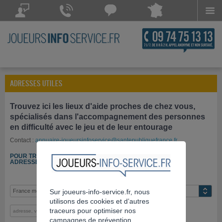
Menu
Joueurs Info Service répond à vos questions
Joueurs Info Service répond
Chattez avec
à vos appels 7 jours sur 7
Joueurs Info Service
POSEZ VOTRE QUESTION
CONTACTEZ-NOUS
Chat indisponible
ADRESSES UTILES
Trouvez ici les lieux d'aide proches de chez vous,
spécialisés dans l'
accompagnement
des personnes
en difficulté avec le jeu et de leur entourage
Contact :
annuaire-joueursinfoservice@santepubliquefrance.fr
POUR TROUVER UNE STRUCTURE D'AIDE, SAISISSEZ UNE
ADRESSE, UNE VILLE OU UN DÉPARTEMENT
Sur joueurs-info-service.fr, nous
utilisons des cookies et d’autres
traceurs pour optimiser nos
campagnes de prévention.