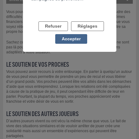
Vous pouvez être aidé pour arrêter de jouer mais aussi pour résoudre des
difficultés qui découlent de votre pratique de jeu comme les problèmes
financiers, sociaux, relationnels et/ou psychologiques. Il se peut que vous
Refuser
Réglages
soyez réticent à demander de l’aide. Il faut en effet parfois combattre sa
propre honte à en être arrivé là pour oser franchir le pas.
Accepter
Sachez cependant que les professionnels que vous rencontrerez ne sont
pas là pour vous juger mais pour vous aider et trouver des solutions
adaptées à votre situation.
LE SOUTIEN DE VOS PROCHES
Vous pouvez avoir recours à votre entourage. En parler à quelqu’un autour
de vous peut vous permettre de prendre un peu de recul et vous libérer
d’un grand poids. Vos proches peuvent être vos alliés dans les démarches
d’aide que vous entreprendrez. Lorsque les relations ont été compliquées
à cause de la pratique de jeu, il peut cependant être difficile de leur en
parler. Pourtant, la plupart du temps, vos proches apprécieront votre
franchise et votre désir de vous en sortir.
LE SOUTIEN DES AUTRES JOUEURS
D’autres joueurs vivent ou ont vécu la même chose que vous. Le fait de
vivre des situations similaires et de vouloir arrêter de jouer crée une
solidarité mais aussi un ensemble d’expériences qui peuvent être
partagées.