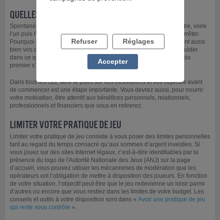
QUELLES SONT VOS ATTENTES ?
Spontanément, vous êtes peut-être tenté déjà de faire l’un ou l’autre, voire
l’un puis l’autre, c’est-à-dire vous poser des limites pour ensuite arrêter.
Refuser
Réglages
Pourquoi pas ? À vrai dire, il n’y a pas de réponse unique et ce sont aussi
bien vos désirs que votre situation personnelle qui doivent vous guider
dans ce que vous allez faire. Ne vous découragez pas si votre choix
Accepter
premier s’avère difficile à tenir.
Dans tous les cas, faire le point sur vos motivations et vos objectifs avant
de commencer est une étape importante. Vous devrez aussi, pour nourrir
votre motivation, être attentif aux bénéfices personnels, relationnels,
professionnels et financiers que vous en retirerez.
LIMITER VOTRE PRATIQUE DE JEU
Limiter votre pratique de jeu consiste à vous poser des limites personnelles
tant au regard du temps consacré qu’aux sommes d’argent investies. Si
vous jouez sur des sites Internet légaux, c’est-à-dire identifiables par la
présence du logo de l'Autorité Nationale des Jeux (ANJ) sur la page
d’accueil, vous pouvez utiliser les mécanismes de modération que les
opérateurs ont l’obligation de mettre à disposition des joueurs. En fonction
de votre situation, l’objectif peut être que le jeu redevienne un loisir parmi
d’autres ou encore que vous restiez dans les limites de votre budget. Les
conseils et outils à votre disposition sont dans «
Avoir une pratique de jeu
qui reste sous contrôle
».