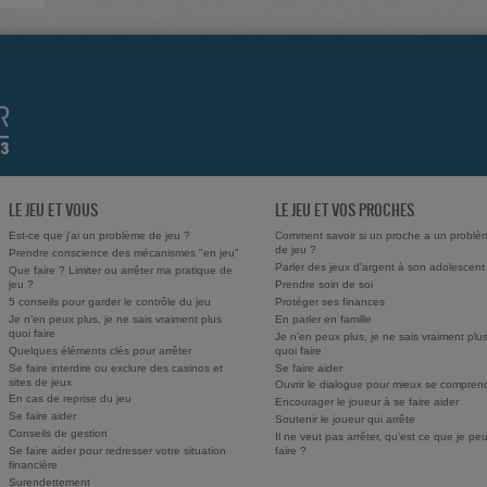
LE JEU ET VOUS
LE JEU ET VOS PROCHES
Est-ce que j'ai un problème de jeu ?
Comment savoir si un proche a un problè
de jeu ?
Prendre conscience des mécanismes "en jeu"
Parler des jeux d'argent à son adolescent
Que faire ? Limiter ou arrêter ma pratique de
jeu ?
Prendre soin de soi
5 conseils pour garder le contrôle du jeu
Protéger ses finances
Je n’en peux plus, je ne sais vraiment plus
En parler en famille
quoi faire
Je n’en peux plus, je ne sais vraiment plu
Quelques éléments clés pour arrêter
quoi faire
Se faire interdire ou exclure des casinos et
Se faire aider
sites de jeux
Ouvrir le dialogue pour mieux se compren
En cas de reprise du jeu
Encourager le joueur à se faire aider
Se faire aider
Soutenir le joueur qui arrête
Conseils de gestion
Il ne veut pas arrêter, qu’est ce que je pe
Se faire aider pour redresser votre situation
faire ?
financière
Surendettement