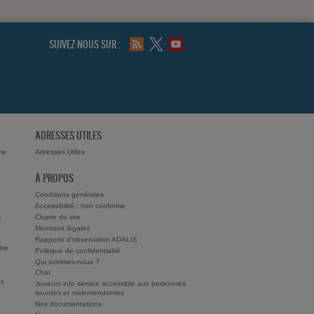
SUIVEZ-NOUS SUR :
ADRESSES UTILES
me
Adresses Utiles
À PROPOS
Conditions générales
Accessibilité : non conforme
s
Charte du site
Mentions légales
Rapports d'observation ADALIS
dre
Politique de confidentialité
Qui sommes-nous ?
Chat
ux
Joueurs info service accessible aux personnes
sourdes et malentendantes
Nos documentations