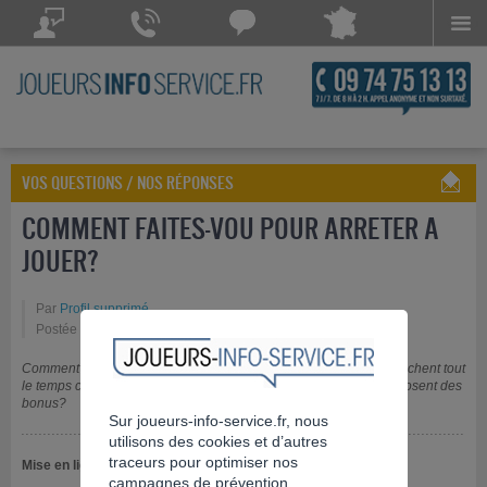
Menu
Joueurs Info Service répond à vos questions
Joueurs Info Service répond
Chattez avec
à vos appels 7 jours sur 7
Joueurs Info Service
POSEZ VOTRE QUESTION
CONTACTEZ-NOUS
Chat indisponible
VOS QUESTIONS / NOS RÉPONSES
COMMENT FAITES-VOU POUR ARRETER A
JOUER?
Par
Profil supprimé
Postée le 20/09/2021 à 10h37
Comment faites-vous pour n'est pas ouvrir des sites web, qui s'affichent tout
le temps comme https://privatecasinos.com/fr-ca/ et qui vous proposent des
bonus?
Sur joueurs-info-service.fr, nous
utilisons des cookies et d’autres
traceurs pour optimiser nos
Mise en ligne le 22/09/2021
campagnes de prévention.