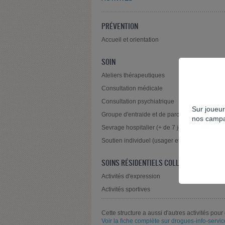
PRÉVENTION
Accueil et orientation
SOIN
Ateliers thérapeutiques
Consultation médicale
Consultation psychiatrique
Sur joueur
Groupe d'entraide et de parole
nos campa
Sevrage hospitalier (+ de 7 jours)
Soutien individuel (usager et/ou entourage)
SOINS RÉSIDENTIELS COLLECTIFS - ACTIV
Activités d'expression
Activités sportives
Cette structure a aussi d'autres activités pour 
Voir la fiche complète sur drogues-info-service