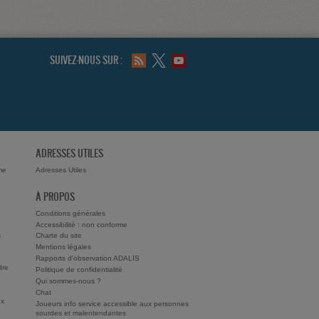
SUIVEZ-NOUS SUR :
ADRESSES UTILES
me
Adresses Utiles
À PROPOS
Conditions générales
Accessibilité : non conforme
s
Charte du site
Mentions légales
Rapports d'observation ADALIS
dre
Politique de confidentialité
Qui sommes-nous ?
Chat
ux
Joueurs info service accessible aux personnes
sourdes et malentendantes