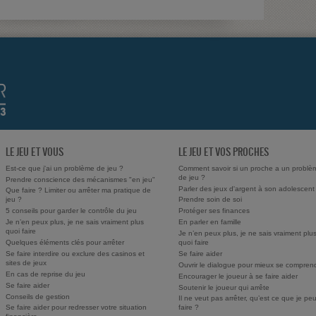
LE JEU ET VOUS
LE JEU ET VOS PROCHES
Est-ce que j'ai un problème de jeu ?
Comment savoir si un proche a un problè
de jeu ?
Prendre conscience des mécanismes "en jeu"
Parler des jeux d'argent à son adolescent
Que faire ? Limiter ou arrêter ma pratique de
jeu ?
Prendre soin de soi
5 conseils pour garder le contrôle du jeu
Protéger ses finances
Je n’en peux plus, je ne sais vraiment plus
En parler en famille
quoi faire
Je n’en peux plus, je ne sais vraiment plu
Quelques éléments clés pour arrêter
quoi faire
Se faire interdire ou exclure des casinos et
Se faire aider
sites de jeux
Ouvrir le dialogue pour mieux se compren
En cas de reprise du jeu
Encourager le joueur à se faire aider
Se faire aider
Soutenir le joueur qui arrête
Conseils de gestion
Il ne veut pas arrêter, qu’est ce que je pe
Se faire aider pour redresser votre situation
faire ?