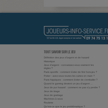
TOUT SAVOIR SUR LE JEU
Définition des jeux d’argent et de hasard
Historique
Jeux d'argent : connaissez-vous vraiment les
règles ?
Paris sportifs : comment éviter de finir hors-jeu ?
Poker : avez-vous toutes les cartes en main ?
Paris hippiques : comment éviter de s'emballer ?
Quand le gaming devient un jeu d'argent ...
Jeux de pur hasard : comment ne pas s'y perdre ?
Jeux de tirage
Jeux de grattage
Machines à sous
Roulette
Qu’est-ce que le jeu problématique ?