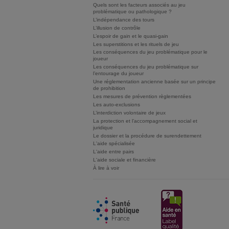
Quels sont les facteurs associés au jeu
problématique ou pathologique ?
L’indépendance des tours
L’illusion de contrôle
L’espoir de gain et le quasi-gain
Les superstitions et les rituels de jeu
Les conséquences du jeu problématique pour le
joueur
Les conséquences du jeu problématique sur
l’entourage du joueur
Une réglementation ancienne basée sur un principe
de prohibition
Les mesures de prévention règlementées
Les auto-exclusions
L’interdiction volontaire de jeux
La protection et l’accompagnement social et
juridique
Le dossier et la procédure de surendettement
L'aide spécialisée
L'aide entre pairs
L'aide sociale et financière
À lire à voir