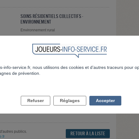
SOINS RÉSIDENTIELS COLLECTIFS -
ENVIRONNEMENT
Environnement rural
SOCIAL/INSERTION
Suivi socio-éducatif
s-info-service.fr, nous utilisons des cookies et d’autres traceurs pour o
gnes de prévention.
ITÉS
Refuser
Réglages
Accepter
d'autres publics.
RETOUR À LA LISTE
.fr