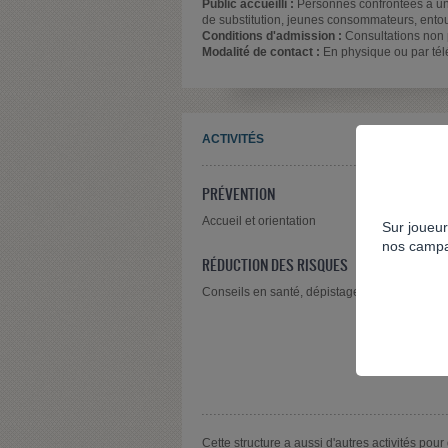
Public accueilli :
Personnes confrontées à un
de substitution, jeunes consommateurs, ento
Conditions d'admission :
Consultations non 
Modalité de contact :
En physique ou par té
ACTIVITÉS
PRÉVENTION
Accueil et orientation
Sur joueur
nos campa
RÉDUCTION DES RISQUES
Conseils en santé, dépistage
Cette structure a aussi d'autres activités pour 