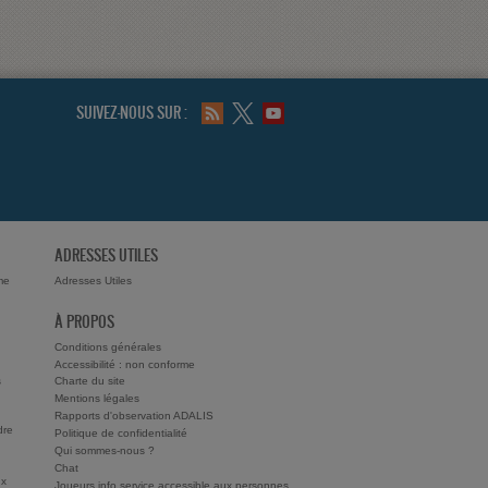
SUIVEZ-NOUS SUR :
ADRESSES UTILES
me
Adresses Utiles
À PROPOS
Conditions générales
Accessibilité : non conforme
s
Charte du site
Mentions légales
Rapports d'observation ADALIS
dre
Politique de confidentialité
Qui sommes-nous ?
Chat
ux
Joueurs info service accessible aux personnes