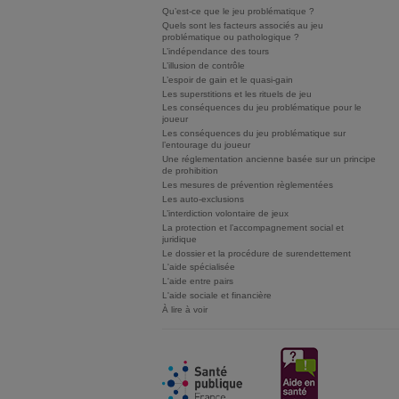
Qu’est-ce que le jeu problématique ?
Quels sont les facteurs associés au jeu
problématique ou pathologique ?
L’indépendance des tours
L’illusion de contrôle
L’espoir de gain et le quasi-gain
Les superstitions et les rituels de jeu
Les conséquences du jeu problématique pour le
joueur
Les conséquences du jeu problématique sur
l’entourage du joueur
Une réglementation ancienne basée sur un principe
de prohibition
Les mesures de prévention règlementées
Les auto-exclusions
L’interdiction volontaire de jeux
La protection et l’accompagnement social et
juridique
Le dossier et la procédure de surendettement
L'aide spécialisée
L'aide entre pairs
L'aide sociale et financière
À lire à voir