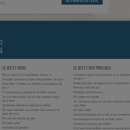
RETOUR À LA LISTE
.fr
LE JEU ET VOUS
LE JEU ET VOS PROCHES
Est-ce que j'ai un problème de jeu ?
Comment savoir si un proche a un problè
de jeu ?
Prendre conscience des mécanismes "en jeu"
Parler des jeux d'argent à son adolescent
Que faire ? Limiter ou arrêter ma pratique de
jeu ?
Prendre soin de soi
5 conseils pour garder le contrôle du jeu
Protéger ses finances
Je n’en peux plus, je ne sais vraiment plus
En parler en famille
quoi faire
Je n’en peux plus, je ne sais vraiment plu
Quelques éléments clés pour arrêter
quoi faire
Se faire interdire ou exclure des casinos et
Se faire aider
sites de jeux
Ouvrir le dialogue pour mieux se compren
En cas de reprise du jeu
Encourager le joueur à se faire aider
Se faire aider
Soutenir le joueur qui arrête
Conseils de gestion
Il ne veut pas arrêter, qu’est ce que je pe