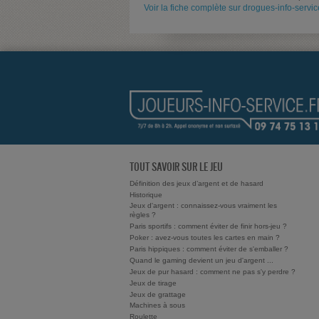
Voir la fiche complète sur drogues-info-service
TOUT SAVOIR SUR LE JEU
Définition des jeux d’argent et de hasard
Historique
Jeux d'argent : connaissez-vous vraiment les
règles ?
Paris sportifs : comment éviter de finir hors-jeu ?
Poker : avez-vous toutes les cartes en main ?
Paris hippiques : comment éviter de s'emballer ?
Quand le gaming devient un jeu d'argent ...
Jeux de pur hasard : comment ne pas s'y perdre ?
Jeux de tirage
Jeux de grattage
Machines à sous
Roulette