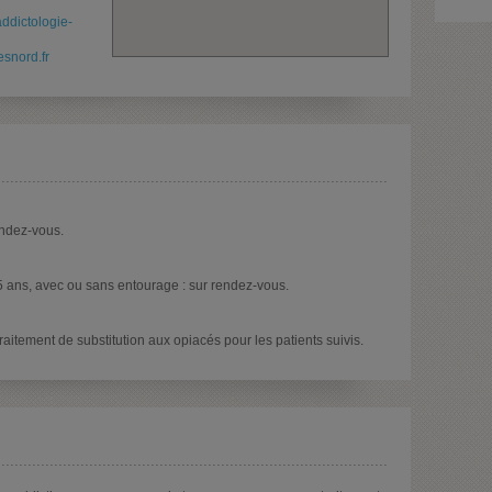
addictologie-
snord.fr
endez-vous.
5 ans, avec ou sans entourage : sur rendez-vous.
traitement de substitution aux opiacés pour les patients suivis.