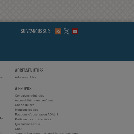
SUIVEZ-NOUS SUR :
ADRESSES UTILES
me
Adresses Utiles
À PROPOS
Conditions générales
Accessibilité : non conforme
s
Charte du site
Mentions légales
Rapports d'observation ADALIS
dre
Politique de confidentialité
Qui sommes-nous ?
Chat
ux
Joueurs info service accessible aux personnes