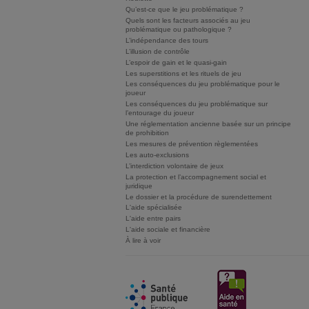
Qu’est-ce que le jeu problématique ?
Quels sont les facteurs associés au jeu
problématique ou pathologique ?
L’indépendance des tours
L’illusion de contrôle
L’espoir de gain et le quasi-gain
Les superstitions et les rituels de jeu
Les conséquences du jeu problématique pour le
joueur
Les conséquences du jeu problématique sur
l’entourage du joueur
Une réglementation ancienne basée sur un principe
de prohibition
Les mesures de prévention règlementées
Les auto-exclusions
L’interdiction volontaire de jeux
La protection et l’accompagnement social et
juridique
Le dossier et la procédure de surendettement
L'aide spécialisée
L'aide entre pairs
L'aide sociale et financière
À lire à voir