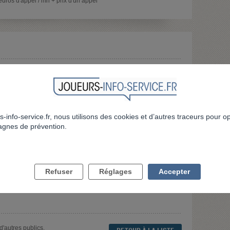
uros d'appel / mn + prix d'un appel
SOINS RÉSIDENTIELS
Soins résidentiels collectifs
s-info-service.fr, nous utilisons des cookies et d’autres traceurs pour o
gnes de prévention.
Refuser
Réglages
Accepter
d'autres publics.