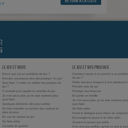
RETOUR À LA LISTE
.fr
LE JEU ET VOUS
LE JEU ET VOS PROCHES
Est-ce que j'ai un problème de jeu ?
Comment savoir si un proche a un problè
de jeu ?
Prendre conscience des mécanismes "en jeu"
Parler des jeux d'argent à son adolescent
Que faire ? Limiter ou arrêter ma pratique de
jeu ?
Prendre soin de soi
5 conseils pour garder le contrôle du jeu
Protéger ses finances
Je n’en peux plus, je ne sais vraiment plus
En parler en famille
quoi faire
Je n’en peux plus, je ne sais vraiment plu
Quelques éléments clés pour arrêter
quoi faire
Se faire interdire ou exclure des casinos et
Se faire aider
sites de jeux
Ouvrir le dialogue pour mieux se compren
En cas de reprise du jeu
Encourager le joueur à se faire aider
Se faire aider
Soutenir le joueur qui arrête
Conseils de gestion
Il ne veut pas arrêter, qu’est ce que je pe