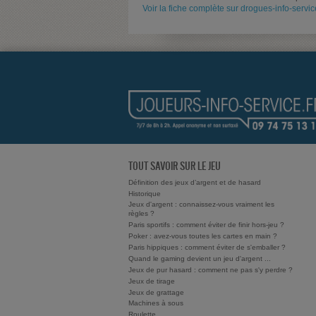
Voir la fiche complète sur drogues-info-service
TOUT SAVOIR SUR LE JEU
Définition des jeux d’argent et de hasard
Historique
Jeux d'argent : connaissez-vous vraiment les
règles ?
Paris sportifs : comment éviter de finir hors-jeu ?
Poker : avez-vous toutes les cartes en main ?
Paris hippiques : comment éviter de s'emballer ?
Quand le gaming devient un jeu d'argent ...
Jeux de pur hasard : comment ne pas s'y perdre ?
Jeux de tirage
Jeux de grattage
Machines à sous
Roulette