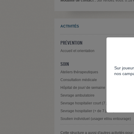
Modalité de contact :
Sur rendez vous. 0.18 e
ACTIVITÉS
PRÉVENTION
Accueil et orientation
SOIN
Sur joueur
Ateliers thérapeutiques
nos campa
Consultation médicale
Hôpital de jour/ de semaine
Sevrage ambulatoire
Sevrage hospitalier court (7 jours)
Sevrage hospitalier (+ de 7 jours)
Soutien individuel (usager et/ou entourage)
Cette structure a aussi d'autres activités pour 