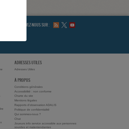
SUIVEZ-NOUS SUR :
ADRESSES UTILES
me
Adresses Utiles
À PROPOS
Conditions générales
Accessibilité : non conforme
s
Charte du site
Mentions légales
Rapports d'observation ADALIS
dre
Politique de confidentialité
Qui sommes-nous ?
Chat
ux
Joueurs info service accessible aux personnes
sourdes et malentendantes