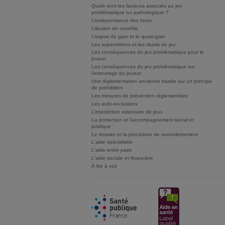
Quels sont les facteurs associés au jeu
problématique ou pathologique ?
L’indépendance des tours
L’illusion de contrôle
L’espoir de gain et le quasi-gain
Les superstitions et les rituels de jeu
Les conséquences du jeu problématique pour le
joueur
Les conséquences du jeu problématique sur
l’entourage du joueur
Une réglementation ancienne basée sur un principe
de prohibition
Les mesures de prévention règlementées
Les auto-exclusions
L’interdiction volontaire de jeux
La protection et l’accompagnement social et
juridique
Le dossier et la procédure de surendettement
L'aide spécialisée
L'aide entre pairs
L'aide sociale et financière
À lire à voir