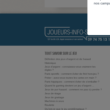
nos campa
TOUT SAVOIR SUR LE JEU
Définition des jeux d’argent et de hasard
Historique
Jeux d'argent : connaissez-vous vraiment les
règles ?
Paris sportifs : comment éviter de finir hors-jeu ?
Poker : avez-vous toutes les cartes en main ?
Paris hippiques : comment éviter de s'emballer ?
Quand le gaming devient un jeu d'argent ...
Jeux de pur hasard : comment ne pas s'y perdre ?
Jeux de tirage
Jeux de grattage
Machines à sous
Roulette
Qu’est-ce que le jeu problématique ?