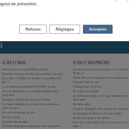
gnes de prévention.
Refuser
Réglages
Accepter
LE JEU ET VOUS
LE JEU ET VOS PROCHES
Est-ce que j'ai un problème de jeu ?
Comment savoir si un proche a un problè
de jeu ?
Prendre conscience des mécanismes "en jeu"
Parler des jeux d'argent à son adolescent
Que faire ? Limiter ou arrêter ma pratique de
jeu ?
Prendre soin de soi
5 conseils pour garder le contrôle du jeu
Protéger ses finances
Je n’en peux plus, je ne sais vraiment plus
En parler en famille
quoi faire
Je n’en peux plus, je ne sais vraiment plu
Quelques éléments clés pour arrêter
quoi faire
Se faire interdire ou exclure des casinos et
Se faire aider
sites de jeux
Ouvrir le dialogue pour mieux se compren
En cas de reprise du jeu
Encourager le joueur à se faire aider
Se faire aider
Soutenir le joueur qui arrête
Conseils de gestion
Il ne veut pas arrêter, qu’est ce que je pe
Se faire aider pour redresser votre situation
faire ?