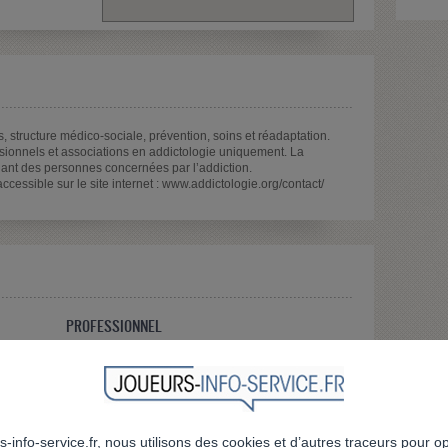
, structure médico-sociale, prévention, soins et réadaptation.
sionnels et associations en addictologie uniquement. La
nant des personnes concernées par l’addiction.
cessible sur le site internet : www.addictologie.org/contact/
PROFESSIONNEL
Etude et recherche
Formation
d'autres publics.
RETOUR À LA LISTE
s-info-service.fr, nous utilisons des cookies et d’autres traceurs pour o
.fr