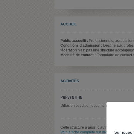
ACCUEIL
Public accueilli :
Professionnels, associations
Conditions d'admission :
Destiné aux profes
fédération n'est pas une structure accompag
Modalité de contact :
Formulaire de contact ac
ACTIVITÉS
PRÉVENTION
Diffusion et édition documentaire
Cette structure a aussi d'autres activités pour 
Sur joueur
Voir la fiche complète sur drogues-info-service