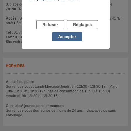
3, place de la Mairie Institut de Promotion de la Santé - 2ème étage
78190 TRAPPES
Accès :
SNCF : Paris Montparnasse ou La Défense - Bus 417A ou 417B :
arrêt Hôtel de Ville.
Refuser
Réglages
Tél :
01 73 85 60 00
Accepter
Fax :
01 30 50 99 08
Site web :
www.ch-versailles.fr/Addictologie/5/5/42
HORAIRES
Accueil du public
Sur rendez-vous : Lundi-Mercredi-Jeudi : 9h-12h30 - 13h30-17h, Mardi:
10h-12h30 et 13h30-19h (pas de consultation de 13h30 à 16h30)
Vendredi: 9h-12h30 et 13h30-16h.
Consultat° jeunes consommateurs
Sur rendez-vous des jeunes de moins de 24 ans inclus, avec ou sans
entourage.