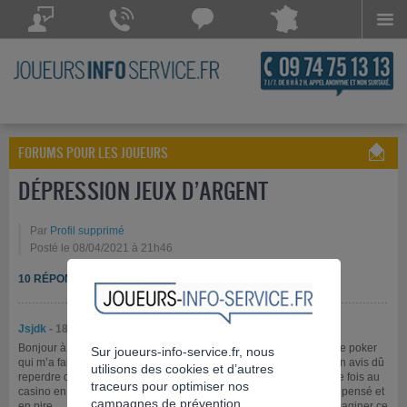
Menu
Joueurs Info Service répond à vos questions
Joueurs Info Service répond
Chattez avec
à vos appels 7 jours sur 7
Joueurs Info Service
POSEZ VOTRE QUESTION
CONTACTEZ-NOUS
Chat indisponible
FORUMS POUR LES JOUEURS
DÉPRESSION JEUX D’ARGENT
Par
Profil supprimé
Posté le 08/04/2021 à 21h46
10 RÉPONSES
Jsjdk
- 18/07/2023 à 20h46
Bonjour à tous, moi même joueuse en ligne ! J’ai commencé par le poker
Sur joueurs-info-service.fr, nous
qui m’a fait gagné une jolie sommes de 3000 euros, que j’ai à mon avis dû
utilisons des cookies et d’autres
reperdre quelques mois plus tard, cette année je gagne mais cette fois au
traceurs pour optimiser nos
casino en ligne une jolie petite somme aussi. Depuis j’ai tout redepensé et
campagnes de prévention.
en pire … j’ai constamment envie de jouer et n’arrête pas de m’imaginer ce