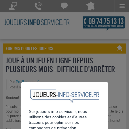
Menu
Joueurs Info Service répond à vos questions
Joueurs Info Service répond
Chattez avec
à vos appels 7 jours sur 7
Joueurs Info Service
POSEZ VOTRE QUESTION
CONTACTEZ-NOUS
Chat indisponible
FORUMS POUR LES JOUEURS
JOUE À UN JEU EN LIGNE DEPUIS
PLUSIEURS MOIS - DIFFICILE D'ARRÊTER
Par
Profil supprimé
Posté le 25/07/2021 à 20h28
Bonjour!
Je suis nouvelle sur ce forum. Je choisis de nommer ici ce qui se passe
Sur joueurs-info-service.fr, nous
pour moi avec un jeu auquel je joue en ligne depuis presque 1 an. Je le dis
ici parce que je ne le ferai nulle part ailleurs. Je dois surmonter mon
utilisons des cookies et d’autres
addiction. Je le sais. Je le sens. Mais je galère pour y arriver. Et j'ai honte!
traceurs pour optimiser nos
campagnes de prévention.