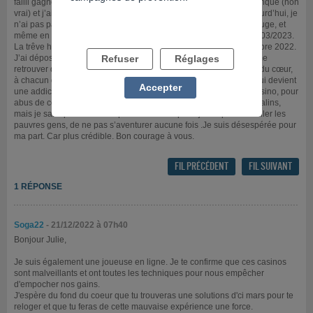
failli gagner où ils m’ont arnaqué sur soit-disant un papier qui manqué (non
vrai) et j’ai reperdu, à force d’attendre, ce que j’avais gagné. Aujourd’hui, je
n’ai pas payer mes loyers (6 de retard), je suis passée devant le juge, et
même en essayant de demander de l’aide, je sus expulsée le 31/03/2023.
La trêve hivernale m’ayant sauvé la mise, sinon c’était fin septembre 2022.
J’ai déposé un dossier Dallo, qui vient de m’être refusé. Je dois me
Refuser
Réglages
retrouver dans un foyer alors le 01/04/2023. Je conseille du fond du cœur,
à chacun d’entre vous de ne pas vous aventurer dans ce piège qui devient
Accepter
une addiction. J’aurais tellement voulu porter plainte contre ce casino, pour
abus de confiance et harcèlement, au final, car ils sont très très malins,
mais je sais que cela est impossible. Je ne peux juste que conseiller les
pauvres gens, de ne pas s’aventurer aucune fois .Je suis désespérée pour
ma part. Car plus crédible. Bon courage à vous.
FIL PRÉCÉDENT
FIL SUIVANT
1 RÉPONSE
Soga22
- 21/12/2022 à 07h40
Bonjour Julie,
Je suis également une joueuse en ligne. Je te confirme que ces casinos
sont malveillants et ont toutes les techniques pour nous empêcher
d'empocher nos gains.
J'espère du fond du coeur que tu trouveras une solutions d'ci mars pour te
reloger et que tu feras de cette mauvaise expérience une force.