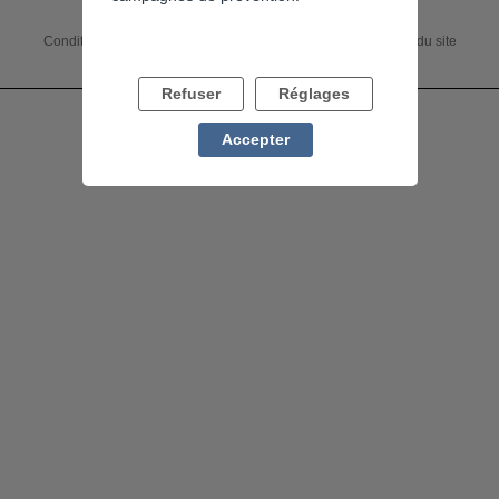
Conditions générales
Accessibilité : non conforme
Charte du site
Mentions légales
Flux RSS
Refuser
Réglages
Accepter