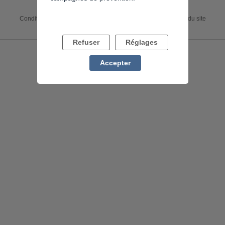
Conditions générales
Accessibilité : non conforme
Charte du site
Mentions légales
Flux RSS
Refuser
Réglages
Accepter