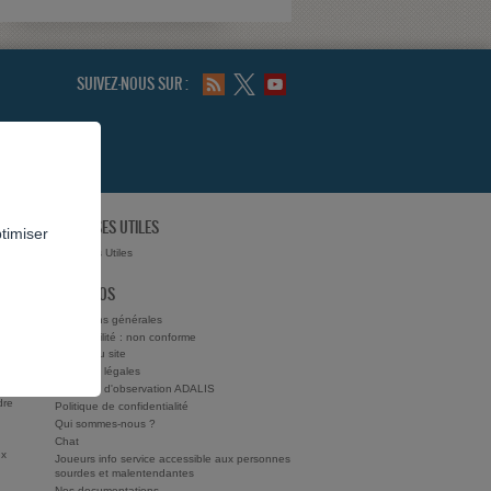
SUIVEZ-NOUS SUR :
ADRESSES UTILES
ptimiser
me
Adresses Utiles
À PROPOS
Conditions générales
Accessibilité : non conforme
s
Charte du site
Mentions légales
Rapports d'observation ADALIS
dre
Politique de confidentialité
Qui sommes-nous ?
Chat
ux
Joueurs info service accessible aux personnes
sourdes et malentendantes
Nos documentations