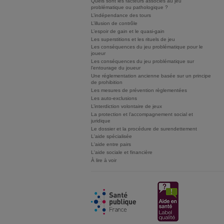
Quels sont les facteurs associés au jeu
problématique ou pathologique ?
L’indépendance des tours
L’illusion de contrôle
L’espoir de gain et le quasi-gain
Les superstitions et les rituels de jeu
Les conséquences du jeu problématique pour le
joueur
Les conséquences du jeu problématique sur
l’entourage du joueur
Une réglementation ancienne basée sur un principe
de prohibition
Les mesures de prévention règlementées
Les auto-exclusions
L’interdiction volontaire de jeux
La protection et l’accompagnement social et
juridique
Le dossier et la procédure de surendettement
L'aide spécialisée
L'aide entre pairs
L'aide sociale et financière
À lire à voir