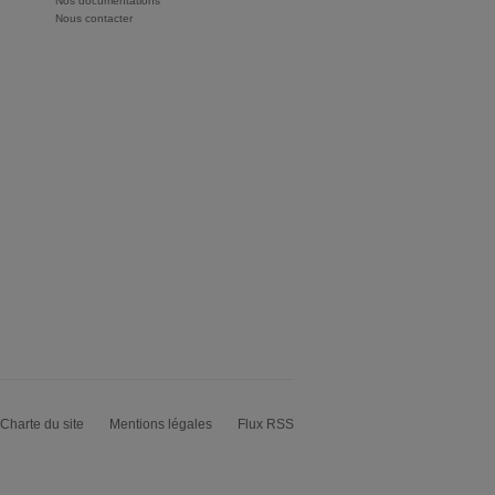
Nos documentations
Nous contacter
Charte du site
Mentions légales
Flux RSS