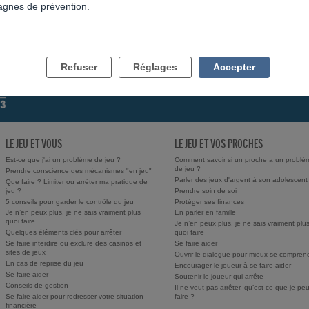
gnes de prévention.
Refuser
Réglages
Accepter
LE JEU ET VOUS
LE JEU ET VOS PROCHES
Est-ce que j'ai un problème de jeu ?
Comment savoir si un proche a un problè
de jeu ?
Prendre conscience des mécanismes "en jeu"
Parler des jeux d'argent à son adolescent
Que faire ? Limiter ou arrêter ma pratique de
jeu ?
Prendre soin de soi
5 conseils pour garder le contrôle du jeu
Protéger ses finances
Je n’en peux plus, je ne sais vraiment plus
En parler en famille
quoi faire
Je n’en peux plus, je ne sais vraiment plu
Quelques éléments clés pour arrêter
quoi faire
Se faire interdire ou exclure des casinos et
Se faire aider
sites de jeux
Ouvrir le dialogue pour mieux se compren
En cas de reprise du jeu
Encourager le joueur à se faire aider
Se faire aider
Soutenir le joueur qui arrête
Conseils de gestion
Il ne veut pas arrêter, qu’est ce que je pe
Se faire aider pour redresser votre situation
faire ?
financière