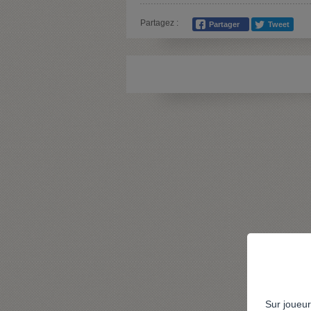
Partagez :
Sur joueur