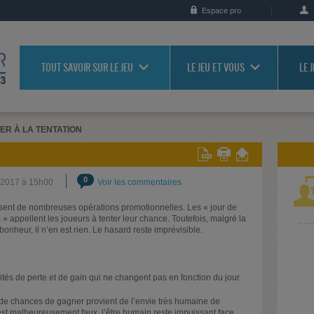
Espace pro
TOUT SAVOIR SUR LE JEU
LE JEU ET VOUS
LE 
TER À LA TENTATION
0
0/2017 à 15h00
Voir les commentaires
osent de nombreuses opérations promotionnelles. Les « jour de
» appellent les joueurs à tenter leur chance. Toutefois, malgré la
onheur, il n’en est rien. Le hasard reste imprévisible.
tés de perte et de gain qui ne changent pas en fonction du jour.
s de chances de gagner provient de l’envie très humaine de
’est malheureusement faux, l’être humain reste impuissant face