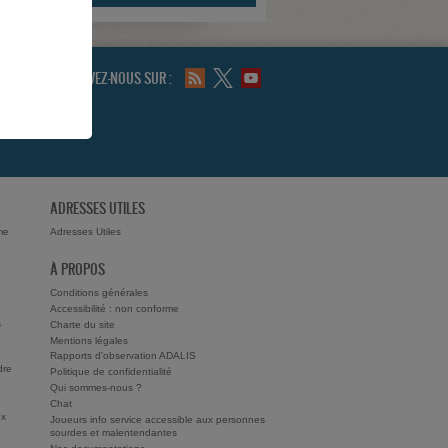
SUIVEZ-NOUS SUR :
ADRESSES UTILES
me
Adresses Utiles
À PROPOS
Conditions générales
Accessibilité : non conforme
s
Charte du site
Mentions légales
Rapports d'observation ADALIS
dre
Politique de confidentialité
Qui sommes-nous ?
Chat
ux
Joueurs info service accessible aux personnes
sourdes et malentendantes