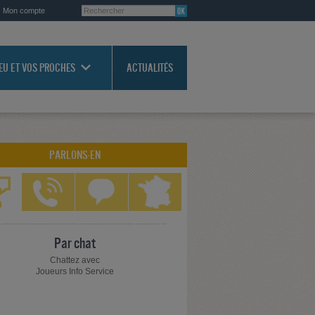
Mon compte
JEU ET VOS PROCHES
ACTUALITÉS
PARLONS-EN
Par chat
Chattez avec
Joueurs Info Service