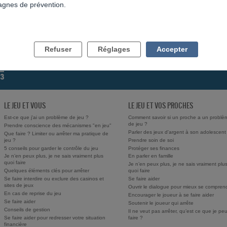
gnes de prévention.
Refuser
Réglages
Accepter
LE JEU ET VOUS
LE JEU ET VOS PROCHES
Est-ce que j'ai un problème de jeu ?
Comment savoir si un proche a un problè
de jeu ?
Prendre conscience des mécanismes "en jeu"
Parler des jeux d'argent à son adolescent
Que faire ? Limiter ou arrêter ma pratique de
jeu ?
Prendre soin de soi
5 conseils pour garder le contrôle du jeu
Protéger ses finances
Je n’en peux plus, je ne sais vraiment plus
En parler en famille
quoi faire
Je n’en peux plus, je ne sais vraiment plu
Quelques éléments clés pour arrêter
quoi faire
Se faire interdire ou exclure des casinos et
Se faire aider
sites de jeux
Ouvrir le dialogue pour mieux se compren
En cas de reprise du jeu
Encourager le joueur à se faire aider
Se faire aider
Soutenir le joueur qui arrête
Conseils de gestion
Il ne veut pas arrêter, qu’est ce que je pe
Se faire aider pour redresser votre situation
faire ?
financière