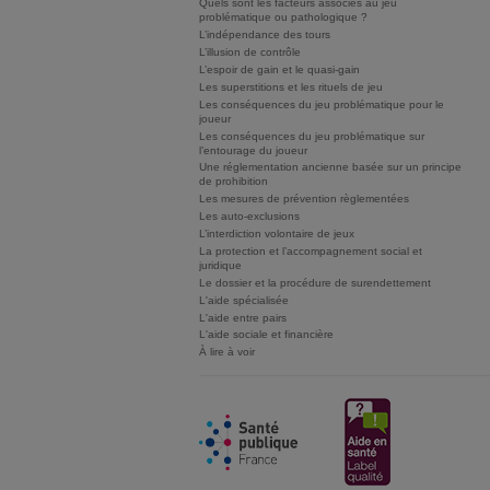
Quels sont les facteurs associés au jeu
problématique ou pathologique ?
L’indépendance des tours
L’illusion de contrôle
L’espoir de gain et le quasi-gain
Les superstitions et les rituels de jeu
Les conséquences du jeu problématique pour le
joueur
Les conséquences du jeu problématique sur
l’entourage du joueur
Une réglementation ancienne basée sur un principe
de prohibition
Les mesures de prévention règlementées
Les auto-exclusions
L’interdiction volontaire de jeux
La protection et l’accompagnement social et
juridique
Le dossier et la procédure de surendettement
L'aide spécialisée
L'aide entre pairs
L'aide sociale et financière
À lire à voir