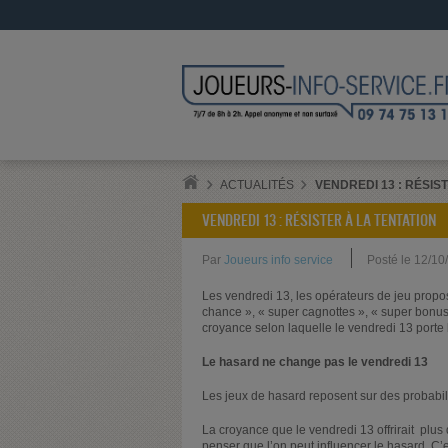
ACTUALITÉS
VENDREDI 13 : RÉSIS
VENDREDI 13 : RÉSISTER À LA TENTATION
Par
Joueurs info service
Posté le 12/1
Les vendredi 13, les opérateurs de jeu prop
chance », « super cagnottes », « super bonus 
croyance selon laquelle le vendredi 13 porte b
Le hasard ne change pas le vendredi 13
Les jeux de hasard reposent sur des probabili
La croyance que le vendredi 13 offrirait plu
penser que l’on peut influencer le hasard. C