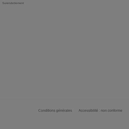
Surendettement
Conditions générales
Accessibilité : non conforme