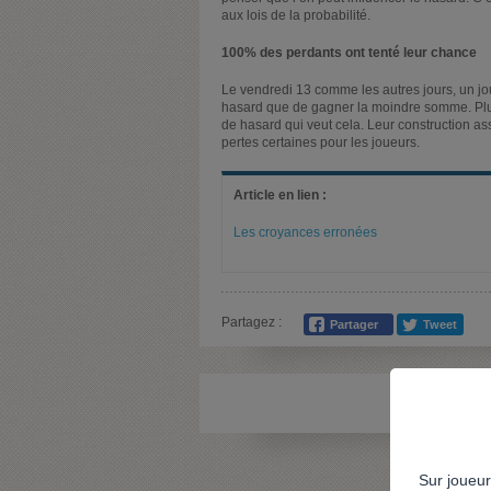
aux lois de la probabilité.
100% des perdants ont tenté leur chance
Le vendredi 13 comme les autres jours, un jo
hasard que de gagner la moindre somme. Plus 
de hasard qui veut cela. Leur construction as
pertes certaines pour les joueurs.
Article en lien :
Les croyances erronées
Partagez :
Sur joueur