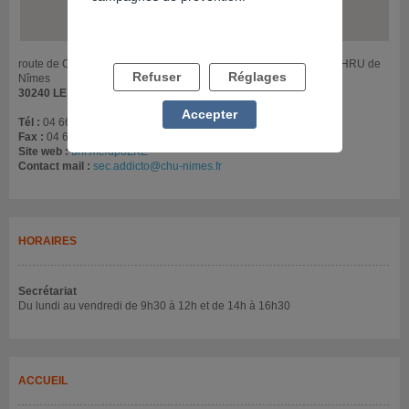
route de Carnon Hôpital de soins de suite et de rééducation du CHRU de
Refuser
Réglages
Nîmes
30240 LE GRAU DU ROI
Accepter
Tél :
04 66 02 25 69
Fax :
04 66 02 25 33
Site web :
urlr.me/dp8ZKE
Contact mail :
sec.addicto@chu-nimes.fr
HORAIRES
Secrétariat
Du lundi au vendredi de 9h30 à 12h et de 14h à 16h30
ACCUEIL