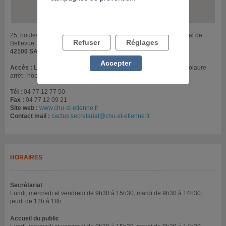
25, boulevard Pasteur CHU de Saint-Étienne - Pavillon 49 - Hôpital de
Refuser
Réglages
Bellevue
42100 SAINT ETIENNE
Accepter
Accès :
Lignes 1 tramw. : Solaure-Saint Priest et Chateaucreux Solaure
arrêt : hôpital de Bellevue
Tél :
04 77 12 77 50
Fax :
04 77 12 09 21
Site web :
www.chu-st-etienne.fr
Contact mail :
cactus.secretariat@chu-st-etienne.fr
HORAIRES
Secrétariat
Lundi, mercredi et vendredi de 9h30 à 15h30, mardi de 9h30 à 14h30,
jeudi de 12h à 18h
Accueil du public