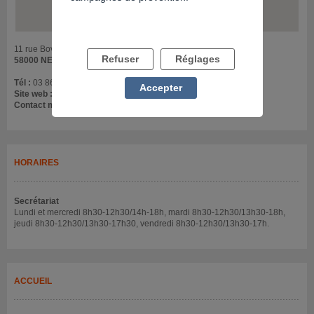
11 rue Bovet
Refuser
Réglages
58000 NEVERS
Tél :
03 86 61 56 89
Accepter
Site web :
addictions-france.org
Contact mail :
bfc58@addictions-france.org
HORAIRES
Secrétariat
Lundi et mercredi 8h30-12h30/14h-18h, mardi 8h30-12h30/13h30-18h,
jeudi 8h30-12h30/13h30-17h30, vendredi 8h30-12h30/13h30-17h.
ACCUEIL