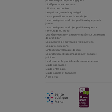
problématique ou pathologique ?
L’indépendance des tours
L’illusion de contrôle
L’espoir de gain et le quasi-gain
Les superstitions et les rituels de jeu
Les conséquences du jeu problématique pour le
joueur
Les conséquences du jeu problématique sur
l’entourage du joueur
Une réglementation ancienne basée sur un principe
de prohibition
Les mesures de prévention règlementées
Les auto-exclusions
L’interdiction volontaire de jeux
La protection et l’accompagnement social et
juridique
Le dossier et la procédure de surendettement
L'aide spécialisée
L'aide entre pairs
L'aide sociale et financière
À lire à voir