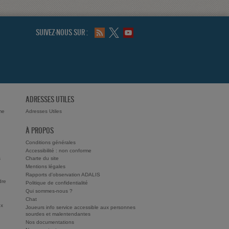
SUIVEZ-NOUS SUR :
ADRESSES UTILES
me
Adresses Utiles
À PROPOS
Conditions générales
Accessibilité : non conforme
s
Charte du site
Mentions légales
Rapports d'observation ADALIS
dre
Politique de confidentialité
Qui sommes-nous ?
Chat
ux
Joueurs info service accessible aux personnes
sourdes et malentendantes
Nos documentations