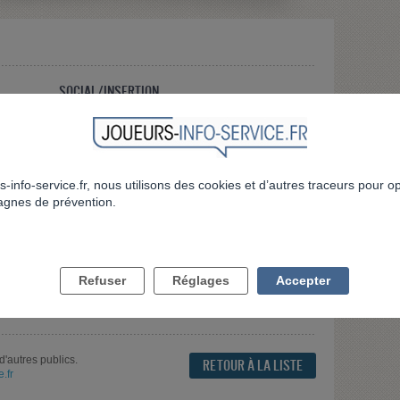
SOCIAL/INSERTION
Suivi socio-éducatif
s-info-service.fr, nous utilisons des cookies et d’autres traceurs pour o
gnes de prévention.
Refuser
Réglages
Accepter
d'autres publics.
RETOUR À LA LISTE
.fr