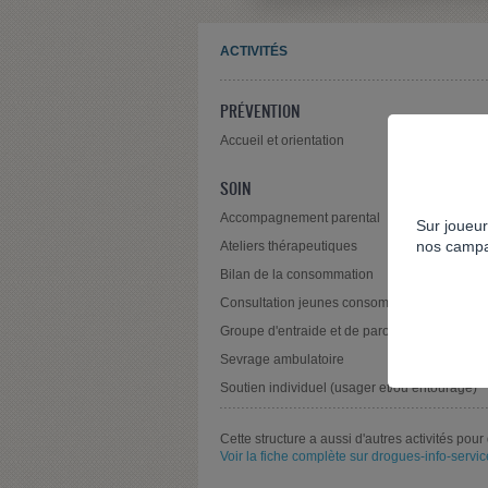
ACTIVITÉS
PRÉVENTION
Accueil et orientation
SOIN
Accompagnement parental
Sur joueur
nos campa
Ateliers thérapeutiques
Bilan de la consommation
Consultation jeunes consommateurs
Groupe d'entraide et de parole
Sevrage ambulatoire
Soutien individuel (usager et/ou entourage)
Cette structure a aussi d'autres activités pour 
Voir la fiche complète sur drogues-info-service