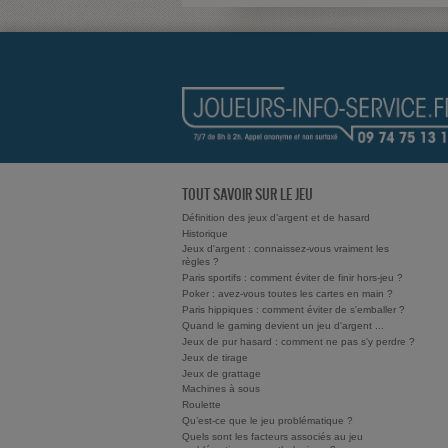
TOUT SAVOIR SUR LE JEU
Définition des jeux d’argent et de hasard
Historique
Jeux d'argent : connaissez-vous vraiment les
règles ?
Paris sportifs : comment éviter de finir hors-jeu ?
Poker : avez-vous toutes les cartes en main ?
Paris hippiques : comment éviter de s'emballer ?
Quand le gaming devient un jeu d'argent ...
Jeux de pur hasard : comment ne pas s'y perdre ?
Jeux de tirage
Jeux de grattage
Machines à sous
Roulette
Qu’est-ce que le jeu problématique ?
Quels sont les facteurs associés au jeu