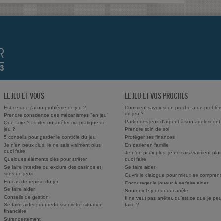
LE JEU ET VOUS
LE JEU ET VOS PROCHES
Est-ce que j'ai un problème de jeu ?
Comment savoir si un proche a un problè
de jeu ?
Prendre conscience des mécanismes "en jeu"
Parler des jeux d'argent à son adolescent
Que faire ? Limiter ou arrêter ma pratique de
jeu ?
Prendre soin de soi
5 conseils pour garder le contrôle du jeu
Protéger ses finances
Je n’en peux plus, je ne sais vraiment plus
En parler en famille
quoi faire
Je n’en peux plus, je ne sais vraiment plu
Quelques éléments clés pour arrêter
quoi faire
Se faire interdire ou exclure des casinos et
Se faire aider
sites de jeux
Ouvrir le dialogue pour mieux se compren
En cas de reprise du jeu
Encourager le joueur à se faire aider
Se faire aider
Soutenir le joueur qui arrête
Conseils de gestion
Il ne veut pas arrêter, qu’est ce que je pe
Se faire aider pour redresser votre situation
faire ?
financière
Surendettement