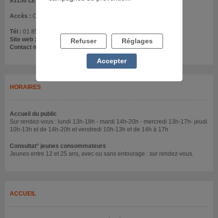
93150 LE BLANC MESNIL
Accès :
Csapa se situe au 1er étage - Interphone: csapa
Tél :
01 85 78 25 83
Site web :
www.oppelia.fr
Refuser
Réglages
Contact mail :
csapacap93@oppelia.fr
Accepter
HORAIRES
Accueil du public
Sur rendez-vous : lundi 13h-18h - mardi 14h-20h - mercredi 13h-17h- jeudi
10h-13h et de 14h-20h et vendredi 10h-13h et de 14h à 17h
Consultat° jeunes consommateurs
Jeunes entre 12 et 25 ans, avec ou sans entourage : sur rendez-vous.
ACCUEIL