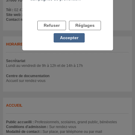
37000 TOURS
Tél :
02 47 25 52 83
Site web :
www.frapscentre.org
Contact mail :
antenne37@frapscentre.org
Refuser
Réglages
Accepter
HORAIRES
Secrétariat
Lundi au vendredi de 9h à 12h et de 14h à 17h
Centre de documentation
Accueil sur rendez-vous
ACCUEIL
Public accueilli :
Professionnels, scolaires, grand public, bénévoles
Conditions d'admission :
Sur rendez-vous
Modalité de contact :
Sur place, par téléphone ou par mail