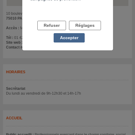
10 boulevard de Strasbourg
75010 PARIS
Refuser
Réglages
Accès :
Métro : Strasbourg-Saint-Denis.
Accepter
Tél :
01 42 40 68 00
Site web :
www.irema.net
Contact mail :
irema@irema.net
HORAIRES
Secrétariat
Du lundi au vendredi de 9h-12h30 et 14h-17h
ACCUEIL
Public accueilli :
Professionnels exerçant dans le champ sanitaire, social