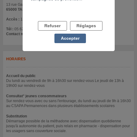
13 rue Gaston Manent
65000 TARBES
Accès :
1er étage
Refuser
Réglages
Tél :
05 62 93 66 34
Contact mail :
secretariat@casa65.fr
Accepter
HORAIRES
Accueil du public
Du lundi au vendredi de 9h à 16h30 sur rendez-vous Le jeudi de 13h à
19h00 sur rendez-vous
Consultat° jeunes consommateurs
Sur rendez-vous avec ou sans l'entourage, du lundi au jeudi de 9h à 16h30
au CSAPA Permanences dans plusieurs établissements scolaires
Substitution
Démarrage possible de la méthadone avec dispensation quotidienne
jusqu'à autonomie du patient, puis relais en pharmacie - dispensation pour
les usagers sans couverture sociale.