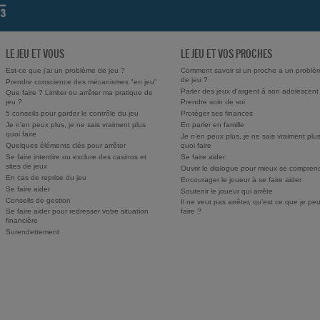
LE JEU ET VOUS
LE JEU ET VOS PROCHES
Est-ce que j'ai un problème de jeu ?
Comment savoir si un proche a un problè
de jeu ?
Prendre conscience des mécanismes "en jeu"
Parler des jeux d'argent à son adolescent
Que faire ? Limiter ou arrêter ma pratique de
jeu ?
Prendre soin de soi
5 conseils pour garder le contrôle du jeu
Protéger ses finances
Je n’en peux plus, je ne sais vraiment plus
En parler en famille
quoi faire
Je n’en peux plus, je ne sais vraiment plu
Quelques éléments clés pour arrêter
quoi faire
Se faire interdire ou exclure des casinos et
Se faire aider
sites de jeux
Ouvrir le dialogue pour mieux se compren
En cas de reprise du jeu
Encourager le joueur à se faire aider
Se faire aider
Soutenir le joueur qui arrête
Conseils de gestion
Il ne veut pas arrêter, qu’est ce que je pe
Se faire aider pour redresser votre situation
faire ?
financière
Surendettement