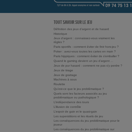
TOUT SAVOIR SUR LE JEU
Définition des jeux d’argent et de hasard
Historique
Jeux d'argent : connaissez-vous vraiment les
règles ?
Paris sportifs : comment éviter de finir hors-jeu ?
Poker : avez-vous toutes les cartes en main ?
Paris hippiques : comment éviter de s'emballer ?
Quand le gaming devient un jeu d'argent ...
Jeux de pur hasard : comment ne pas s'y perdre ?
Jeux de tirage
Jeux de grattage
Machines à sous
Roulette
Qu’est-ce que le jeu problématique ?
Quels sont les facteurs associés au jeu
problématique ou pathologique ?
L’indépendance des tours
L’illusion de contrôle
L’espoir de gain et le quasi-gain
Les superstitions et les rituels de jeu
Les conséquences du jeu problématique pour le
joueur
Les conséquences du jeu problématique sur