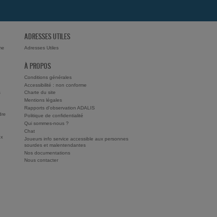
ADRESSES UTILES
me
Adresses Utiles
À PROPOS
Conditions générales
Accessibilité : non conforme
s
Charte du site
Mentions légales
Rapports d'observation ADALIS
dre
Politique de confidentialité
Qui sommes-nous ?
Chat
ux
Joueurs info service accessible aux personnes
sourdes et malentendantes
Nos documentations
Nous contacter