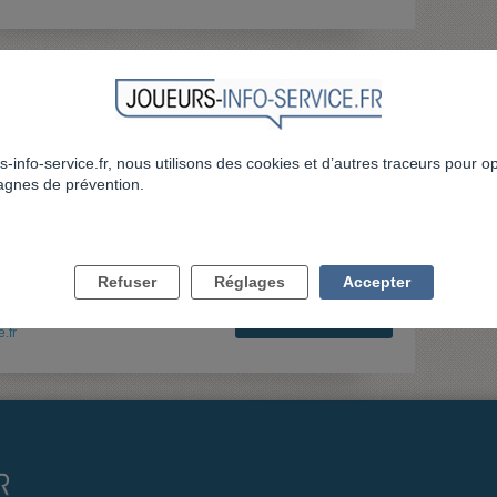
SOCIAL/INSERTION
s-info-service.fr, nous utilisons des cookies et d’autres traceurs pour o
Suivi socio-éducatif
gnes de prévention.
Refuser
Réglages
Accepter
d'autres publics.
RETOUR À LA LISTE
.fr