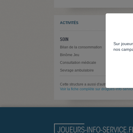
ACTIVITÉS
SOIN
Sur joueur
Bilan de la consommation
nos campa
Binôme Jeu
Consultation médicale
Sevrage ambulatoire
Cette structure a aussi d'autres activités pour 
Voir la fiche complète sur drogues-info-service