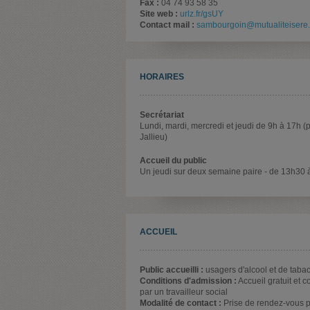
Fax :
04 74 93 58 35
Site web :
urlz.fr/gsUY
Contact mail :
sambourgoin@mutualiteisere.
HORAIRES
Secrétariat
Lundi, mardi, mercredi et jeudi de 9h à 17h 
Jallieu)
Accueil du public
Un jeudi sur deux semaine paire - de 13h30
ACCUEIL
Public accueilli :
usagers d'alcool et de tabac
Conditions d'admission :
Accueil gratuit et 
par un travailleur social
Modalité de contact :
Prise de rendez-vous 