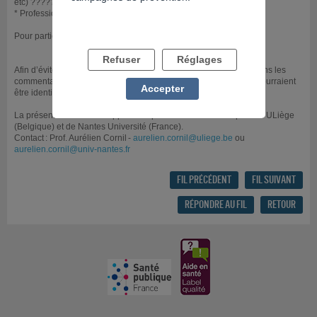
etc) ????‍????‍????‍????
* Professionnels de santé ????‍⚕️????‍⚕️
Pour participer, utilisez le lien suivant:
https://bit.ly/RecomJeu
Refuser
Réglages
Afin d’éviter toute stigmatisation, merci de ne taguer personne dans les
commentaires, ni de donner des informations personnelles qui pourraient
Accepter
être identifiables.
La présente étude a été approuvée par les comités d’éthique de l’ULiège
(Belgique) et de Nantes Université (France).
Contact : Prof. Aurélien Cornil -
aurelien.cornil@uliege.be
ou
aurelien.cornil@univ-nantes.fr
FIL PRÉCÉDENT
FIL SUIVANT
RÉPONDRE AU FIL
RETOUR