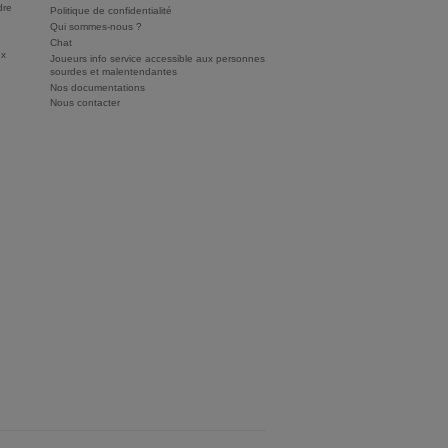
dre
Politique de confidentialité
Qui sommes-nous ?
Chat
ux
Joueurs info service accessible aux personnes
sourdes et malentendantes
Nos documentations
Nous contacter