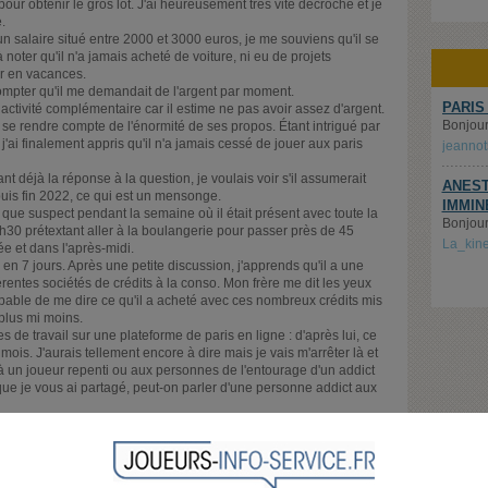
our obtenir le gros lot. J'ai heureusement très vité décroché et je
.
un salaire situé entre 2000 et 3000 euros, je me souviens qu'il se
 noter qu'il n'a jamais acheté de voiture, ni eu de projets
ir en vacances.
compter qu'il me demandait de l'argent par moment.
PARIS
 activité complémentaire car il estime ne pas avoir assez d'argent.
Bonjour.
se rendre compte de l'énormité de ses propos. Étant intrigué par
j'ai finalement appris qu'il n'a jamais cessé de jouer aux paris
jeanno
ant déjà la réponse à la question, je voulais voir s'il assumerait
ANEST
depuis fin 2022, ce qui est un mensonge.
IMMIN
ue suspect pendant la semaine où il était présent avec toute la
Bonjour,
à 7h30 prétextant aller à la boulangerie pour passer près de 45
La_kin
 et dans l'après-midi.
 en 7 jours. Après une petite discussion, j'apprends qu'il a une
férentes sociétés de crédits à la conso. Mon frère me dit les yeux
ncapable de me dire ce qu'il a acheté avec ces nombreux crédits mis
 plus mi moins.
es de travail sur une plateforme de paris en ligne : d'après lui, ce
mois. J'aurais tellement encore à dire mais je vais m'arrêter là et
à un joueur repenti ou aux personnes de l'entourage d'un addict
 que je vous ai partagé, peut-on parler d'une personne addict aux
formation bien spécifique : j'ai constaté un prélèvement sur son
 société ? Est-ce une plateforme de paris sportifs ou autre ?
 bon courage aux personnes en détresse concernant cette