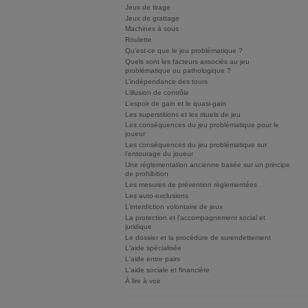
Jeux de tirage
Jeux de grattage
Machines à sous
Roulette
Qu’est-ce que le jeu problématique ?
Quels sont les facteurs associés au jeu
problématique ou pathologique ?
L’indépendance des tours
L’illusion de contrôle
L’espoir de gain et le quasi-gain
Les superstitions et les rituels de jeu
Les conséquences du jeu problématique pour le
joueur
Les conséquences du jeu problématique sur
l’entourage du joueur
Une réglementation ancienne basée sur un principe
de prohibition
Les mesures de prévention règlementées
Les auto-exclusions
L’interdiction volontaire de jeux
La protection et l’accompagnement social et
juridique
Le dossier et la procédure de surendettement
L'aide spécialisée
L'aide entre pairs
L'aide sociale et financière
À lire à voir