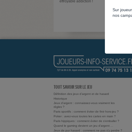
effroyable addiction !
Sur joueur
nos campa
TOUT SAVOIR SUR LE JEU
Définition des jeux d’argent et de hasard
Historique
Jeux d'argent : connaissez-vous vraiment les
règles ?
Paris sportifs : comment éviter de finir hors-jeu ?
Poker : avez-vous toutes les cartes en main ?
Paris hippiques : comment éviter de s'emballer ?
Quand le gaming devient un jeu d'argent ...
Jeux de pur hasard : comment ne pas s'y perdre ?