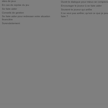
sites de jeux
Ouvrir le dialogue pour mieux se compren
En cas de reprise du jeu
Encourager le joueur à se faire aider
Se faire aider
Soutenir le joueur qui arrête
Conseils de gestion
Il ne veut pas arrêter, qu’est ce que je pe
Se faire aider pour redresser votre situation
faire ?
financière
Surendettement