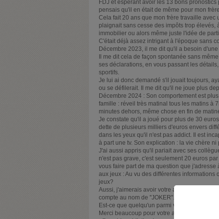
FDJ et espérant avoir les 13 bons pronostics p
pensais qu'il en était de même pour mon frère
Cela fait 20 ans que mon frère travaille avec 
plaignait sans cesse des impôts trop élevés, à
immobilier ou alors même juste l'idée de part
C'était déjà assez intrigant à l'époque sans 
Décembre 2023, il me dit qu'il a besoin d'une
Il me dit cela de façon spontanée sans même 
ses déclarations, en vous passant les détails, 
sportifs.
Je lui ai donc demandé s'il jouait toujours, ay
ou se défilerait. Il me dit qu'il ne joue plus 
Décembre 2024 : Son comportement est plus q
famille : réveil très matinal tous les matins 
minutes dehors, même chose en fin de matinée
Je constate qu'il a joué pour plus de 30 euros
dette de plusieurs milliers d'euros envers dif
dans les yeux qu'il n'est pas addict. Il est i
à part une tv. Son explication : la vie chère ni
J'ai aussi appris qu'il pariait avec ses collègu
n'est pas grave, c'est seulement 20 euros par 
vous faire part de ma question que j'adresse 
aux jeux : Au vu des différentes informations
jeux?
Aussi, j'aimerais avoir votre aide pour une in
compte au nom de ''JOKER''.
Est-ce que quelqu'un parmi vous connait cette
Merci beaucoup pour votre aide. Je souhaite