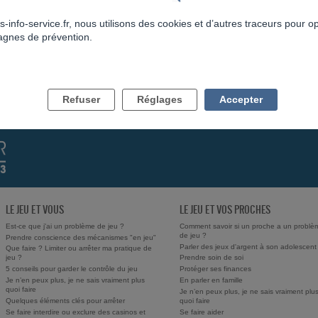
s-info-service.fr, nous utilisons des cookies et d’autres traceurs pour o
FIL PRÉCÉDENT
FIL SUIVANT
gnes de prévention.
RÉPONDRE AU FIL
RETOUR
Refuser
Réglages
Accepter
LE JEU ET VOUS
LE JEU ET VOS PROCHES
Est-ce que j'ai un problème de jeu ?
Comment savoir si un proche a un problè
de jeu ?
Prendre conscience des mécanismes "en jeu"
Parler des jeux d'argent à son adolescent
Que faire ? Limiter ou arrêter ma pratique de
jeu ?
Prendre soin de soi
5 conseils pour garder le contrôle du jeu
Protéger ses finances
Je n’en peux plus, je ne sais vraiment plus
En parler en famille
quoi faire
Je n’en peux plus, je ne sais vraiment plu
Quelques éléments clés pour arrêter
quoi faire
Se faire interdire ou exclure des casinos et
Se faire aider