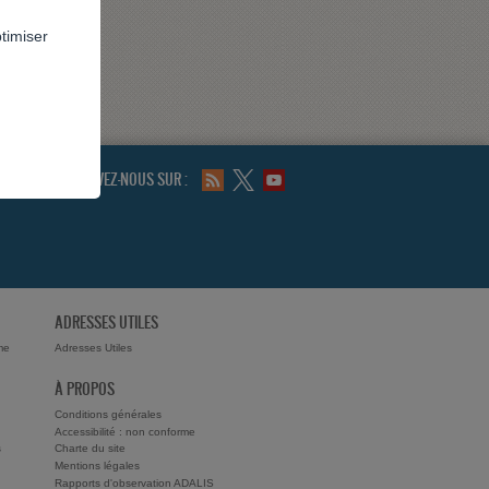
ptimiser
SUIVEZ-NOUS SUR :
ADRESSES UTILES
me
Adresses Utiles
À PROPOS
Conditions générales
Accessibilité : non conforme
s
Charte du site
Mentions légales
Rapports d'observation ADALIS