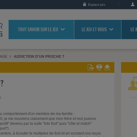
Espace pro
TOUT SAVOIR SUR LE JEU
LE JEU ET VOUS
LE 
RAGE
ADDICTION D'UN PROCHE ?
 ?
0
au comportement d'un membre de ma famille :
, je me souviens clairement que mon frère et moi jouions
f'' devenu par la suite ''loto foot'' puis ''côte et match''
rt'').
mbre, à écouter le multiplex de foot et en scrutant nos reçus