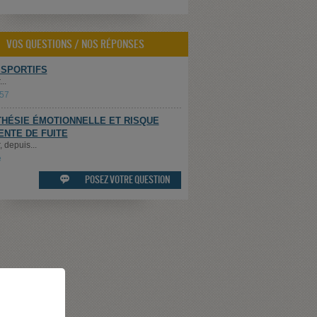
VOS QUESTIONS / NOS RÉPONSES
 SPORTIFS
..
t57
HÉSIE ÉMOTIONNELLE ET RISQUE
ENTE DE FUITE
 depuis...
e
POSEZ VOTRE QUESTION
