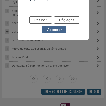
d'y toucher
Violente rechute avec un opérateur peu scrupuleux (paris en
ligne)
Refuser
Réglages
Accro aux machines a sous Jewels of dragon
Accepter
J'ai un problème avec les jeux d'argent
Je n'arrive pas a m'arrêter
Marre de cette addiction. Mon témoignage
Besoin d’aide
De gagnant à surendetté : 17 ans d’addiction
<<
<
>
>>
CRÉEZ VOTRE FIL DE DISCUSSION
RETOUR