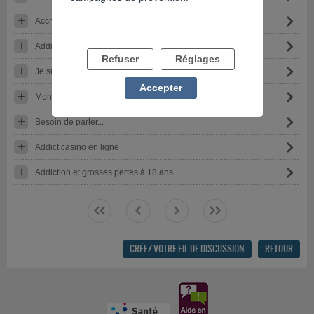
Accroc aux paris sportifs
Addiction paris sportifs
Refuser
Réglages
Je suis addict au paris sportifs
Accepter
Mon histoire...
Besoin de parler...
Addict casino en ligne
Addiction et grosses pertes à 18 ans
<<
<
>
>>
CRÉEZ VOTRE FIL DE DISCUSSION
RETOUR