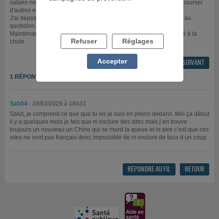
salaire ne comble plus les crédits donc on a reprend pour en rembourser
d'autres et ca ne s'arrête jamais.
J'ai déposé un dossier BDF début février , l'angoisse est présente au
quotidien.
Maintenant il faut que je m'occupe de cette addiction qui m'a mené à la
Refuser
Réglages
chute.
Accepter
FIL PRÉCÉDENT
FIL SUIVANT
1 RÉPONSE
Sab04
- 10/03/2025 à 16h31
Salut, je comprend ce que que tu vis je suis en pleins dedans. Moi ça début
il y a quelques mois je fais que m exclure des sites mais j’en trouve
toujours un nouveau un Chine qui se mord la queue et le pire c’est que ces
sites ne sont pas français donc impossible de m exclure de tous d un coup
RÉPONDRE AU FIL
RETOUR