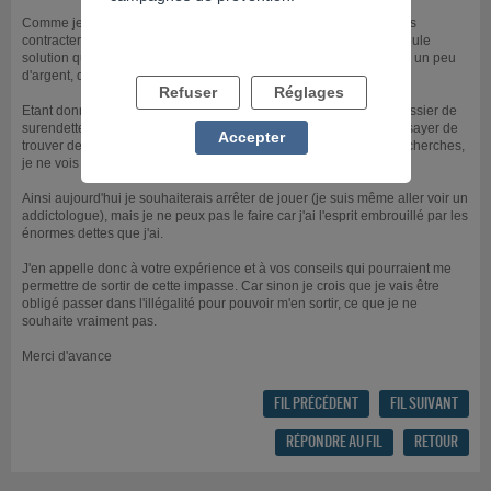
Comme je suis fiché Banque de France et en CDD, je ne peux pas
contracter de crédit qui me permettrait de tout applanir. Ainsi, la seule
solution que je vois pour m'en sortir est de jouer. J'arrive à gagner un peu
d'argent, que je reperds aussitôt.
Refuser
Réglages
Etant donné que je continue à jouer, je ne peux pas monter de dossier de
surendettement. Et tant que je suis surendetté, je suis obligé d'essayer de
Accepter
trouver des rentrées d'argent supplémentaires. Et, malgré mes recherches,
je ne vois que le jeu.
Ainsi aujourd'hui je souhaiterais arrêter de jouer (je suis même aller voir un
addictologue), mais je ne peux pas le faire car j'ai l'esprit embrouillé par les
énormes dettes que j'ai.
J'en appelle donc à votre expérience et à vos conseils qui pourraient me
permettre de sortir de cette impasse. Car sinon je crois que je vais être
obligé passer dans l'illégalité pour pouvoir m'en sortir, ce que je ne
souhaite vraiment pas.
Merci d'avance
FIL PRÉCÉDENT
FIL SUIVANT
RÉPONDRE AU FIL
RETOUR