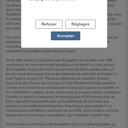
Le but de la question est d'aider à se rendre compte qu'on est sûrement
nombreux à être persuadés qu'on va gagner et donc, nombreux à être
dans l'illusion! En effet dans les médias on parle des gagnants qui
SAVAIENT qu'ils allaient gagner, mais au fond ne sont-ils pas comme nous,
les perdants, à simplement S'IMAGINER qu'ils vont gagner? Et une fois
qu'ils ont gagné, c'est trop facile de dire qu'ils "savaient". Ben, non, pas plus
Refuser
Réglages
que nous en fait.
Accepter
Me concernant je n'ai pas de gros souci avec le jeu, je joue à un seul jeu
régulièrement mais de petites sommes, mon seul souci est que ma
conviction de gagner me gâche certains moments et diminue ma
motivation au quotidien notamment au travail.
Je me jette à l'eau: je suis persuadé de gagner car j'ai vécu une "EMI"
(expérience de mort imminente) pendant un accident il y a des années
dans laquelle en plus de revoir des proches décédés, passer dans un
tunnel, revoir mon passé, j'ai vu des éléments de mon futur et dedans il y
avait "gagner le gros lot". Plusieurs éléments me troublent: d'abord,
beaucoup des choses que j'ai vues se sont effectivement déjà passées
comme prévues (et ce ne sont pas des choses que j'aurais pu modifier, ni
des "prédictions" vagues, ni des choses que je pouvais prévoir à l'époque).
Ensuite j'ai depuis lu beaucoup de témoignages d'EMI et beaucoup de
gens rapportent également avoir vu des éléments de leur futur, que
certains se sont effectivement passés, d'autres pas (pas encore?). La
communauté scientifique est divisée sur les EMIs, pour certains c'est une
illusion due à un cerveau mal oxygéné, pour d'autres c'est bien réel.
Je trouve que ce n'est pas sain de penser qu'on va vraiment gagner, ça