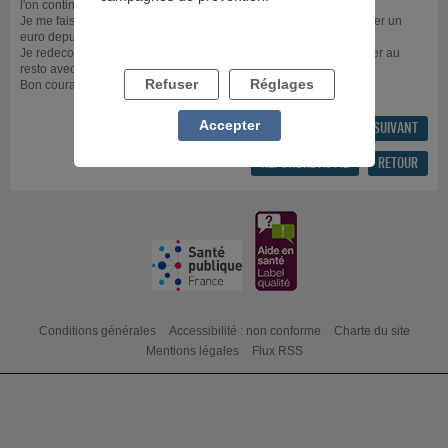
l'on continue à jouer
Je me fais aider dans un centre d'addictologie et je n'ai plus rejouer un
euro depuis un mois
Je redecouvre mes amis, le plaisir de me promener, je vais manger au
resto avec mon fils, Je revis !!!
Refuser
Réglages
Bon courage à tous, et aux entourages !!!!
Accepter
FIL PRÉCÉDENT
FIL SUIVANT
RÉPONDRE AU FIL
RETOUR
Conditions générales
Accessibilité : non conforme
Charte du site
Mentions légales
Flux RSS