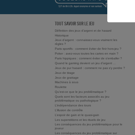
TOUT SAVOIR SUR LE JEU
Définition des jeux d’argent et de hasard
Historique
Jeux d'argent : connaissez-vous vraiment les
règles ?
Paris sportifs : comment éviter de finir hors-jeu ?
Poker : avez-vous toutes les cartes en main ?
Paris hippiques : comment éviter de s'emballer ?
Quand le gaming devient un jeu d'argent ...
Jeux de pur hasard : comment ne pas s'y perdre ?
Jeux de tirage
Jeux de grattage
Machines à sous
Roulette
Qu’est-ce que le jeu problématique ?
Quels sont les facteurs associés au jeu
problématique ou pathologique ?
L’indépendance des tours
L’illusion de contrôle
L’espoir de gain et le quasi-gain
Les superstitions et les rituels de jeu
Les conséquences du jeu problématique pour le
joueur
Les conséquences du jeu problématique sur