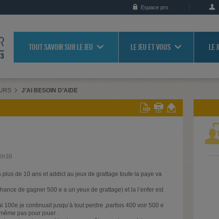
Espace pro
TOUT SAVOIR SUR LE JEU
LE JEU ET VOUS
LE 
URS
J’AI BESOIN D’AIDE
16h38
s plus de 10 ans et addict au jeux de grattage toute la paye va
chance de gagner 500 e a un yeux de grattage) et la l’enfer est
00e je continuait jusqu’à tout perdre ,parfois 400 voir 500 e
 même pas pour jouer .