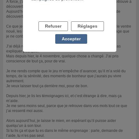
À force, j’ai dilapidé mes salaires, vidé mes économies, et je me retrouve à
découvert deux jours après la paie.
Aujourd’hui, on est le 5 novembre, et je suis déjà à plus de 700 € de
découvert. Et ce n’est même pas la pire fois.
Refuser
Réglages
Ce que je ressens, c’est difficile à décrire : la honte, la culpabilité, le ventre
noué, les maux de tête, la sensation d’être piégé dans un engrenage que
je ne contrôle plus.
Accepter
J’ai déjà réussi à arrêter, puis j’ai replongé. Je ne saurais même pas
expliquer pourquoi.
Mais depuis hier, le 4 novembre, quelque chose a changé. J’ai pris
conscience de tout ça, pour de vrai.
Je me rends compte que le jeu m’empêche d’avancer, qu’il m’a volé du
temps, de la sérénité, des moments de bonheur que j’aurais pu vivre
autrement.
Je veux laisser tout ça derrière moi, pour de bon.
Depuis hier, je lis les témoignages ici, et c’est étrange à dire, mais ça
m’aide.
Je me sens moins seul, parce que je retrouve dans vos mots tout ce que
j’ai ressenti moi aussi.
Alors aujourd’hui, je laisse le mien, en espérant qu’il puisse aider
quelqu’un à son tour.
Si tu lis ça et que tu es dans le même engrenage : parle, demande de
l’aide, tu n’es pas seul.