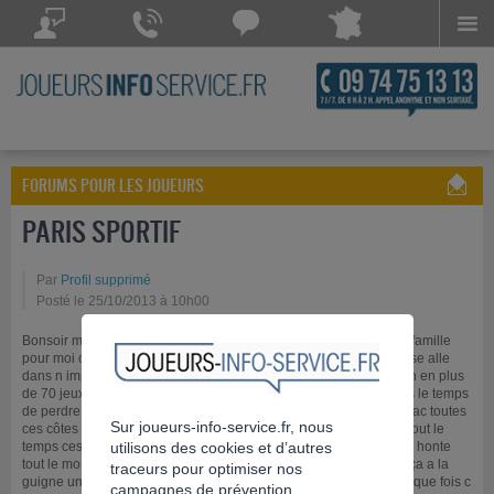
Menu
Joueurs Info Service répond à vos questions
Joueurs Info Service répond
Chattez avec
à vos appels 7 jours sur 7
Joueurs Info Service
POSEZ VOTRE QUESTION
CONTACTEZ-NOUS
Chat indisponible
FORUMS POUR LES JOUEURS
PARIS SPORTIF
Par
Profil supprimé
Posté le 25/10/2013 à 10h00
Bonsoir merci les Paris sportif qui ont ruiné ma vie et celle de ma famille
pour moi c est une honte que les interdits de jeu comme moi puisse alle
dans n importe quel tabac pour s emplâtre sans aucune restriction en plus
de 70 jeux par jour jours et nuit tu perds a 15h c est pas grave t as le temps
de perdre au moins 3 fois jusqu'à 21h l heure de fermeture du tabac toutes
Sur joueurs-info-service.fr, nous
ces côtes qui t influence ces pronostiqueur en bois qui se plante tout le
temps ces matchs truque en serie A en Turquie en Israël c est une honte
utilisons des cookies et d’autres
tout le monde en parle mais personne nous rembourse tu ajoute ça a la
traceurs pour optimiser nos
guigne un but a la 90 contre toi un penalty pas siffle en plus a chaque fois c
campagnes de prévention.