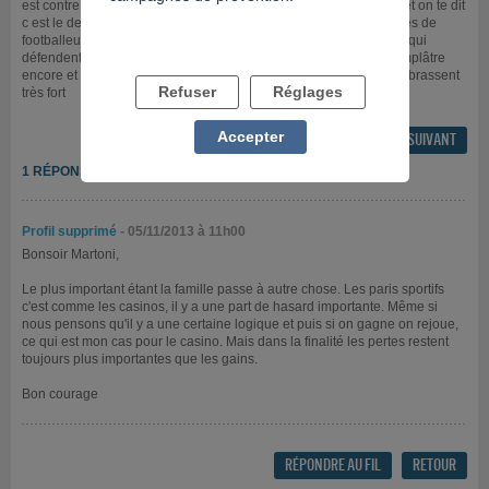
est contre toi jamais dans ton sens on dirait que c'est fais exprès et on te dit
c est le destin c est comme ça c est comme ça mon cul ces enfoires de
footballeur qui touche des milliards qui marche pendant le match qui
défendent pas un brin ça me dégoutte et moi dans tout ça je m emplâtre
encore et encore merci la fdj la FIFA et tous les autres on vous embrassent
Refuser
Réglages
très fort
Accepter
FIL PRÉCÉDENT
FIL SUIVANT
1 RÉPONSE
Profil supprimé
- 05/11/2013 à 11h00
Bonsoir Martoni,
Le plus important étant la famille passe à autre chose. Les paris sportifs
c'est comme les casinos, il y a une part de hasard importante. Même si
nous pensons qu'il y a une certaine logique et puis si on gagne on rejoue,
ce qui est mon cas pour le casino. Mais dans la finalité les pertes restent
toujours plus importantes que les gains.
Bon courage
RÉPONDRE AU FIL
RETOUR