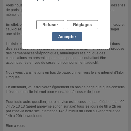
Vous nous indiquez avoir procédé à plusieurs auto-exclusions sur des sites
de paris sportifs pour ne plus jouer. Malgré cela, vous trouvez tout de
même le moyen de jouer sur un autre site.
Refuser
Réglages
En effet, cela indique que malgré les moyens que vous avez mis en œuvre,
ceux-ci restent insuffisants. Peut-être qu’il serait intéressant d’envisager
une aide spécialisée pour ne plus jouer.
Accepter
Il existe en Belgique Info Drogues qui est un organisme compétent dans
diverses dépendances dont celle aux jeux d’argent. Infor Drogues propose
des permanences téléphoniques, numériques et ainqi que des
consultations en présentiel pour toute personne souhaitant être
accompagnée en vue de cesser un comportement addictif.
Nous vous transmettons en bas de page, un lien vers le site internet d’Infor
Drogues.
En attendant, vous trouverez également en bas de page quelques conseils
tirés de notre site internet pour vous aider à cesser de jouer.
Pour toute autre question, notre service est accessible par téléphone au 09
74 75 13 13 (appel anonyme et non surtaxé) tous les jours de 8h à 2h ou
par chat via notre site internet de 14h à minuit du lundi au vendredi et de
14h à 20h le week-end.
Bien à vous