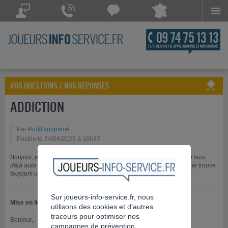
Menu
Joueurs Info Service répond à vos questions
Joueurs Info Service répond
Chattez avec
à vos appels 7 jours sur 7
Joueurs Info Service
POSEZ VOTRE QUESTION
CONTACTEZ-NOUS
Chat indisponible
VOS QUESTIONS / NOS RÉPONSES
ADDICTION
Par
Profil supprimé
Postée le 24/04/2023 à 16h37
Bonjour, je remarque que je suis fort addicte au paris sportif, je me suis
déjà auto exclus de plusieurs site mais quand mon envie reviens, je trouve
toujours un site ..
Sur joueurs-info-service.fr, nous
Mise en ligne le 25/04/2023
utilisons des cookies et d’autres
traceurs pour optimiser nos
Bonjour,
campagnes de prévention.