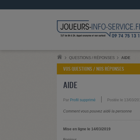
QUESTIONS / RÉPONSES
AIDE
VOS QUESTIONS / NOS RÉPONSES
AIDE
Par
Profil supprimé
Postée le 13/03/20
Comment vous pouvez aidé la personne
Mise en ligne le 14/03/2019
Bonjour,