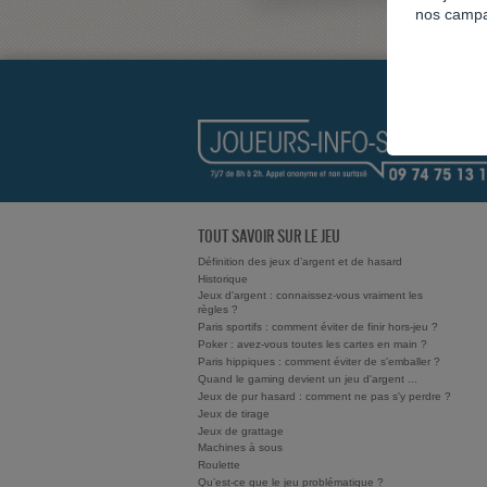
nos campa
TOUT SAVOIR SUR LE JEU
Définition des jeux d’argent et de hasard
Historique
Jeux d'argent : connaissez-vous vraiment les
règles ?
Paris sportifs : comment éviter de finir hors-jeu ?
Poker : avez-vous toutes les cartes en main ?
Paris hippiques : comment éviter de s'emballer ?
Quand le gaming devient un jeu d'argent ...
Jeux de pur hasard : comment ne pas s'y perdre ?
Jeux de tirage
Jeux de grattage
Machines à sous
Roulette
Qu’est-ce que le jeu problématique ?