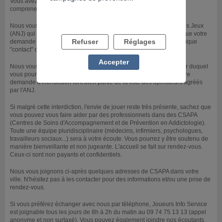
Vous avez engagé une procédure d'interdiction de jeu et vous ne
comprenez pas pourquoi vous pouvez encore jouer.
Nous vous invitons à contacter directement l'Autorité Nationale des Jeux
(ANJ) qui pourra répondre à votre question et vérifier avec vous que votre
Refuser
Réglages
demande est bien enregistrée. Vous trouverez un lien vers la rubrique
"contact" de l'ANJ ci-après.
Accepter
Nous vous joignons également un lien vers le site de l'ANJ à partir duquel
vous pourrez vérifier que les opérateurs de jeu concernés par votre
demande d'interdiction font bien partie de la liste des opérateurs agréés
par l'ANJ.
Si malgré cette interdiction, l'envie de jouer reste très présente, sachez que
vous pouvez vous faire aider par des professionnels dans des CSAPA
(Centres de Soins d'Accompagnement et de Prévention en Addictologie).
Toute une équipe pluridisciplinaire (médecins, infirmiers, psychologues,
travailleurs sociaux...) sera à votre écoute. Vous pourrez y être soutenu de
manière bienveillante et non jugeante. L'accueil se fait sur rendez-vous.
Ceux-ci sont non payants et confidentiels.
Nous vous joignons ci-après quelques adresses de CSAPA dans votre
ville. N'hésitez pas à les contacter pour des informations et/ou une prise de
rendez-vous.
Si vous préférez échanger avec nous par téléphone, Joueurs Info Service
est joignable tous les jours de 8h à 2h du matin au 09 74 75 13 13 (appel
anonyme et non surtaxé). Vous pouvez également joindre nos écoutants