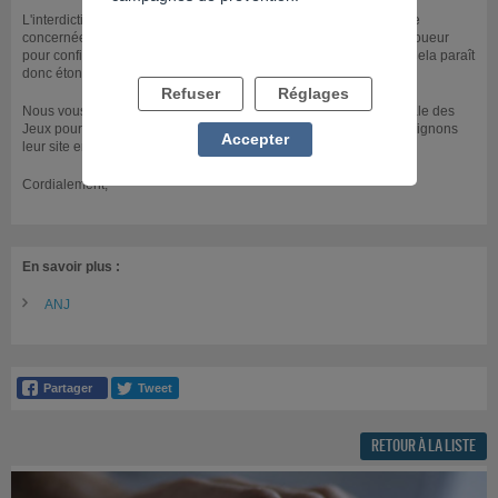
L'interdiction volontaire de jeux doit être effectuée par la personne
concernée. Normalement, un correspondant local doit joindre le joueur
pour confirmer qu'il est bien à l'initiative de l'interdiction de jeux. Cela paraît
donc étonnant qu'un ami ait pu vous bannir.
Refuser
Réglages
Nous vous conseillons de contacter directement l'Autorité Nationale des
Jeux pour comprendre un peu mieux cette situation. Nous vous joignons
Accepter
leur site en bas de page.
Cordialement,
En savoir plus :
ANJ
RETOUR À LA LISTE