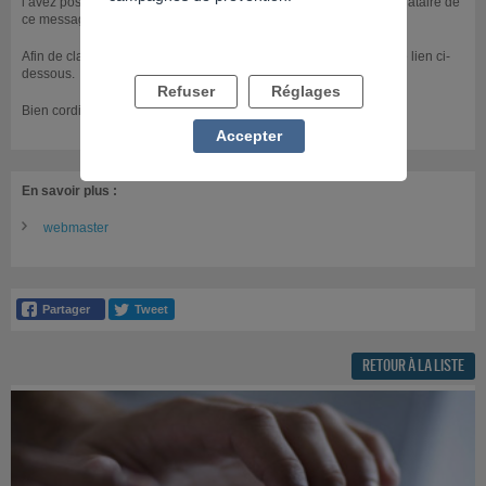
l’avez posté n’a pas changé, peut-être est-ce une erreur de destinataire de
ce message.
Afin de clarifier votre demande, vous pouvez nous contacter via le lien ci-
dessous.
Refuser
Réglages
Bien cordialement
Accepter
En savoir plus :
webmaster
RETOUR À LA LISTE