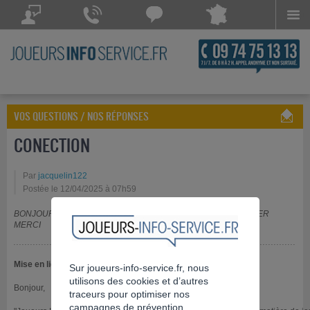
Menu
Joueurs Info Service répond à vos questions
Joueurs Info Service répond
Chattez avec
à vos appels 7 jours sur 7
Joueurs Info Service
POSEZ VOTRE QUESTION
CONTACTEZ-NOUS
Chat indisponible
VOS QUESTIONS / NOS RÉPONSES
CONECTION
Par
jacquelin122
Postée le 12/04/2025 à 07h59
BONJOUR JE NARIVE PLUS A ME CONECTER POUR MOI JOUER
MERCI
Mise en ligne le 14/04/2025
Sur joueurs-info-service.fr, nous
utilisons des cookies et d’autres
Bonjour,
traceurs pour optimiser nos
campagnes de prévention.