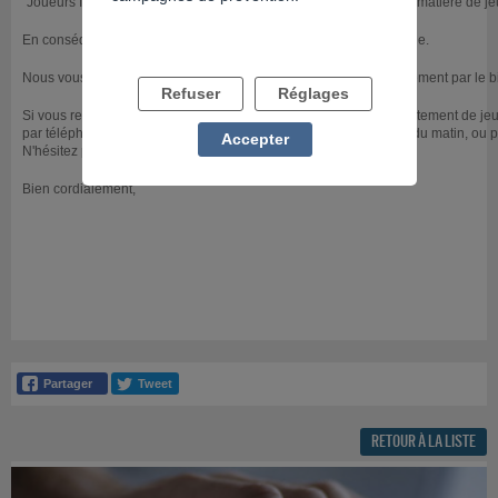
"Joueurs Info Service" est le service national d'aide à distance en matière de 
En conséquence, nous ne pouvons pas répondre à votre demande.
Nous vous invitons à prendre contact avec votre opérateur directement par le bia
Refuser
Réglages
Si vous ressentez le besoin d'échanger à propos de votre comportement de jeu
par téléphone au 09 74 75 13 13 (appel non surtaxé) de 8h à 2h du matin, ou p
Accepter
N'hésitez pas à nous joindre.
Bien cordialement,
RETOUR À LA LISTE