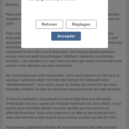
Bonjour,
Nous sommes sensibles à votre détresse, liée à votre situation financière
actuelle et nous entendons votre besoin de vous faire aider pour vous en
sortir.
Refuser
Réglages
Pour cela nous vous invitons à contacter un CSAPA (Centre de Soins
Accepter
d'Accompagnement et de Prévention en Addictologie). Ces centres sont
spécialisés en addictologie et reçoivent sur rendez-vous les personnes qui
souhaitent se faire aider face à leur comportement de jeu qui les
conduisent à vivre des soucis financiers. Une équipe pluridisciplinaire
pourra vous accueillir (psychologue, infirmiers, médecins, assistantes
sociales...) de manière à ce que vous puissiez agir selon vos priorités pour
revenir à une situation qui vous convienne.
Ne connaissant pas votre localisation, nous vous joignons un lien vers la
rubrique "adresses utiles" de notre site internet. En indiquant votre
"ville/département", vous aurez accès au moteur de recherche qui vous
permettra d'obtenir la liste des structures au plus proche de votre domicile.
Si vous le souhaitez, vous pouvez d'ores et déjà faire une demande
d'interdiction de jeux auprès de l'Autorité Nationale des Jeux (ANJ), ce qui
pourra vous permettre d'éviter les paris sportifs qui vous ont mis en
difficulté financière. Nous vous joignons à ce titre un lien explicatif vers
notre site internet à partir duquel vous pourrez accéder au site de l'ANJ.
Vous pouvez également décider de vous autoexclure des sites de paris