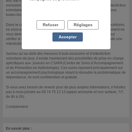
leur site internet, soit en leur demandant directement une « auto-
exclusion », soit en demandant au Ministère de l’Intérieur une « interdiction
volontaire de jeux ». Vous trouverez en cliquant sur le lien ci-dessous
toutes les informations relatives à ces deux possibilités.
Refuser
Réglages
Dans le cas où vous jouez dans un bureau de tabac, ces deux procédures
ne vous empêcheront pas de continuer à jouer. Personne effectivement ne
vous demandera votre carte d’identité (comme dans un casino) pour
Accepter
vérifier si vous faites partie de la liste des personnes ayant demandé une
interdiction ou non.
Sachez qu’au-delà des mesures d’auto-exclusion et d’interdiction
volontaire de jeux, il existe maintenant des possibilités de prise en charge
spécifiques aux joueurs en CSAPA (Centre de Soins d’Accompagnement
et de Prévention en Addictologie). Ces suivis reposent principalement sur
un accompagnement psychologique visant à résoudre la problématique de
dépendance, ils sont confidentiels et gratuits.
Si vous avez besoin de revenir pour de plus amples informations, n’hésitez
pas à nous joindre au 09 74 75 13 13 (appel anonyme et non surtaxé, 7/7,
de 8h à 2h).
Cordialement.
En savoir plus :