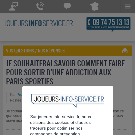
Menu
Joueurs Info Service répond à vos questions
Joueurs Info Service répond
Chattez avec
à vos appels 7 jours sur 7
Joueurs Info Service
POSEZ VOTRE QUESTION
CONTACTEZ-NOUS
Chat indisponible
VOS QUESTIONS / NOS RÉPONSES
JE SOUHAITERAI SAVOIR COMMENT FAIRE
POUR SORTIR D’UNE ADDICTION AUX
PARIS SPORTIFS
Par
Profil supprimé
Postée le 22/09/2023 à 06h08
Je souhaiterai sortir de l’addiction des paris sportifs. Je voulais savoir ce
que vous pouvez mettre en place Cela fait quelques années que je suis
Sur joueurs-info-service.fr, nous
accro aux mardi sportifs et j’aimerai sortir de la
utilisons des cookies et d’autres
traceurs pour optimiser nos
campagnes de prévention.